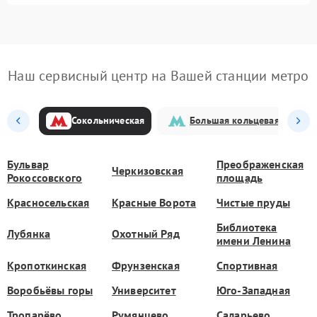
Наш сервисный центр на Вашей станции метро
Сокольническая
Большая кольцевая
Бульвар
Преображенская
Черкизовская
Рокоссовского
площадь
Красносельская
Красные Ворота
Чистые пруды
Библиотека
Лубянка
Охотный Ряд
имени Ленина
Кропоткинская
Фрунзенская
Спортивная
Воробьёвы горы
Университет
Юго-Западная
Тропарёво
Румянцево
Саларьево