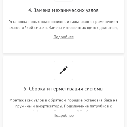
4. Замена механических узлов
Установка новых подшипников и сальников с применением
влагостойкой смазки. Замена изношенных щеток двигателя,
порванного ремня привода, неисправного сливного насоса
Подробнее
или поврежденной резиновой манжеты.
5. Сборка и герметизация системы
Монтаж всех узлов в обратном порядке. Установка бака на
пружины и амортизаторы. Подключение патрубков с
надежной фиксацией хомутами. Обработка стыков
Подробнее
герметиком для предотвращения возможных протечек воды.