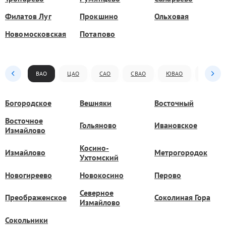
Филатов Луг
Прокшино
Ольховая
Новомосковская
Потапово
ВАО
ЦАО
САО
СВАО
ЮВАО
ЮАО
Богородское
Вешняки
Восточный
Восточное
Гольяново
Ивановское
Измайлово
Косино-
Измайлово
Метрогородок
Ухтомский
Новогиреево
Новокосино
Перово
Северное
Преображенское
Соколиная Гора
Измайлово
Сокольники