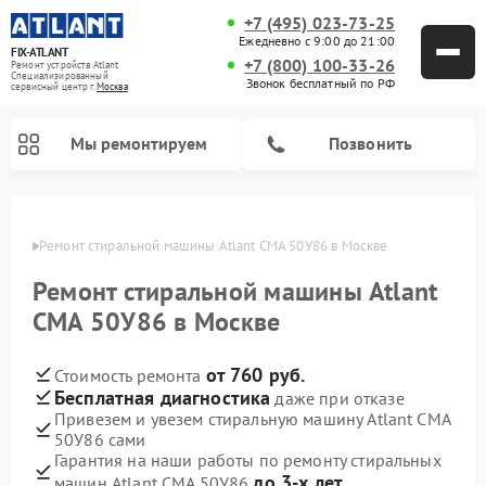
+7 (495) 023-73-25
Ежедневно с 9:00 до 21:00
FIX-ATLANT
+7 (800) 100-33-26
Ремонт устройств Atlant
Специализированный
Звонок бесплатный по РФ
cервисный центр г.
Москва
Мы ремонтируем
Позвонить
оскве
Ремонт стиральной машины Atlant СМА 50У86 в Москве
Ремонт стиральной машины Atlant
Ремонт водонагревателей Atlant
Ремонт морозильных камер Atlant
СМА 50У86 в Москве
от 760 руб.
Стоимость ремонта
Бесплатная диагностика
даже при отказе
Привезем и увезем стиральную машину Atlant СМА
50У86 сами
Гарантия на наши работы по ремонту стиральных
до 3-х лет
машин Atlant СМА 50У86