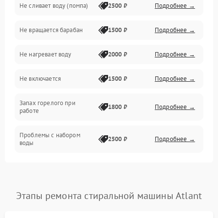
Не сливает воду (помпа)
2500 ₽
Подробнее →
Водоснабжение
Не вращается барабан
1500 ₽
Подробнее →
Слив
Не нагревает воду
2000 ₽
Подробнее →
Программное обеспечение
Не включается
1500 ₽
Подробнее →
Запах горелого при
1800 ₽
Подробнее →
работе
Проблемы с набором
2500 ₽
Подробнее →
воды
Замена ТЭНа
2200 ₽
Подробнее →
Замена платы управления
2200 ₽
Подробнее →
Этапы ремонта стиральной машины Atlant