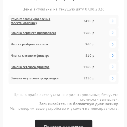
Цены актуальны на текущую дату 07.08.2026
Ремонт платы управления
2410 р
(восстановление)
Замена верхнего противовеса
1560 р
Чистка разбрызгивателя
960 р
Чистка сливного фильтра
810 р
Замена сетевого фильтра
1160 р
Замена жгута электропроводки
1210 р
Цены в прайс-листе указаны ориентировочные, без учета
стоимости запчастей.
Записывайтесь на бесплатную диагностику.
Мы проверим ваше устройство и укажем на неисправность.
Показать все услуги