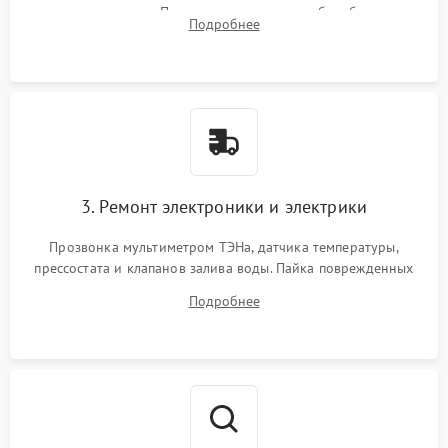
амортизаторов. Проверка подшипников барабана и
Подробнее
крестовины на износ, а манжеты люка на разрывы.
3. Ремонт электроники и электрики
Прозвонка мультиметром ТЭНа, датчика температуры,
прессостата и клапанов залива воды. Пайка поврежденных
дорожек или замена симисторов на плате управления.
Подробнее
Восстановление целостности проводки и контактов.