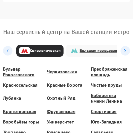
Наш сервисный центр на Вашей станции метро
Сокольническая
Большая кольцевая
Бульвар
Преображенская
Черкизовская
Рокоссовского
площадь
Красносельская
Красные Ворота
Чистые пруды
Библиотека
Лубянка
Охотный Ряд
имени Ленина
Кропоткинская
Фрунзенская
Спортивная
Воробьёвы горы
Университет
Юго-Западная
Тропарёво
Румянцево
Саларьево