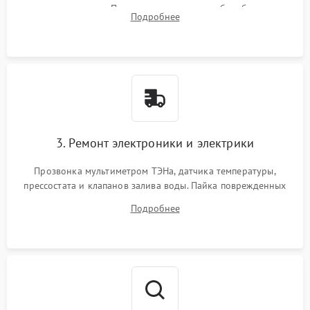
амортизаторов. Проверка подшипников барабана и
Подробнее
крестовины на износ, а манжеты люка на разрывы.
3. Ремонт электроники и электрики
Прозвонка мультиметром ТЭНа, датчика температуры,
прессостата и клапанов залива воды. Пайка поврежденных
дорожек или замена симисторов на плате управления.
Подробнее
Восстановление целостности проводки и контактов.