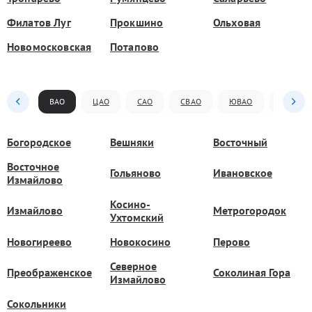
Филатов Луг
Прокшино
Ольховая
Новомосковская
Потапово
ВАО
ЦАО
САО
СВАО
ЮВАО
ЮАО
Богородское
Вешняки
Восточный
Восточное
Гольяново
Ивановское
Измайлово
Косино-
Измайлово
Метрогородок
Ухтомский
Новогиреево
Новокосино
Перово
Северное
Преображенское
Соколиная Гора
Измайлово
Сокольники