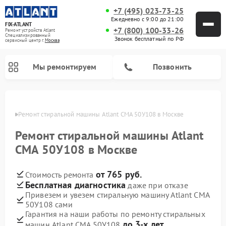
+7 (495) 023-73-25
Ежедневно с 9:00 до 21:00
FIX-ATLANT
+7 (800) 100-33-26
Ремонт устройств Atlant
Специализированный
Звонок бесплатный по РФ
cервисный центр г.
Москва
Мы ремонтируем
Позвонить
оскве
Ремонт стиральной машины Atlant СМА 50У108 в Москве
Ремонт стиральной машины Atlant
Ремонт водонагревателей Atlant
Ремонт морозильных камер Atlant
СМА 50У108 в Москве
от 765 руб.
Стоимость ремонта
Бесплатная диагностика
даже при отказе
Привезем и увезем стиральную машину Atlant СМА
50У108 сами
Гарантия на наши работы по ремонту стиральных
до 3-х лет
машин Atlant СМА 50У108