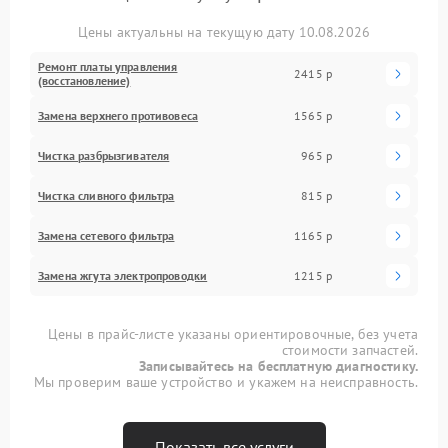
Цены актуальны на текущую дату 10.08.2026
Ремонт платы управления
2415 р
(восстановление)
Замена верхнего противовеса
1565 р
Чистка разбрызгивателя
965 р
Чистка сливного фильтра
815 р
Замена сетевого фильтра
1165 р
Замена жгута электропроводки
1215 р
Цены в прайс-листе указаны ориентировочные, без учета
стоимости запчастей.
Записывайтесь на бесплатную диагностику.
Мы проверим ваше устройство и укажем на неисправность.
Показать все услуги