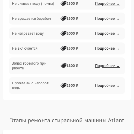
Не сливает воду (помпа)
2500 ₽
Подробнее →
Водоснабжение
Не вращается барабан
1500 ₽
Подробнее →
Слив
Не нагревает воду
2000 ₽
Подробнее →
Программное обеспечение
Не включается
1500 ₽
Подробнее →
Запах горелого при
1800 ₽
Подробнее →
работе
Проблемы с набором
2500 ₽
Подробнее →
воды
Замена ТЭНа
2200 ₽
Подробнее →
Замена платы управления
2200 ₽
Подробнее →
Этапы ремонта стиральной машины Atlant