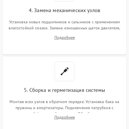
4. Замена механических узлов
Установка новых подшипников и сальников с применением
влагостойкой смазки. Замена изношенных щеток двигателя,
порванного ремня привода, неисправного сливного насоса
Подробнее
или поврежденной резиновой манжеты.
5. Сборка и герметизация системы
Монтаж всех узлов в обратном порядке. Установка бака на
пружины и амортизаторы. Подключение патрубков с
надежной фиксацией хомутами. Обработка стыков
Подробнее
герметиком для предотвращения возможных протечек воды.