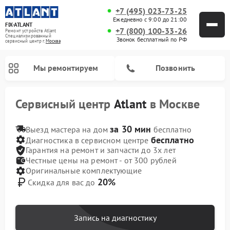
+7 (495) 023-73-25
Ежедневно с 9:00 до 21:00
FIX-ATLANT
+7 (800) 100-33-26
Ремонт устройств Atlant
Специализированный
Звонок бесплатный по РФ
cервисный центр г.
Москва
Мы ремонтируем
Позвонить
Сервисный центр
Atlant
в Москве
за 30 мин
Выезд мастера на дом
бесплатно
бесплатно
Диагностика в сервисном центре
Гарантия на ремонт и запчасти до 3х лет
Честные цены на ремонт - от 300 рублей
Оригинальные комплектующие
Ремонт водонагревателей Atlant
Ремонт стиральных машин Atlant
Ремонт морозильных камер Atlant
20%
Скидка для вас до
Запись на диагностику