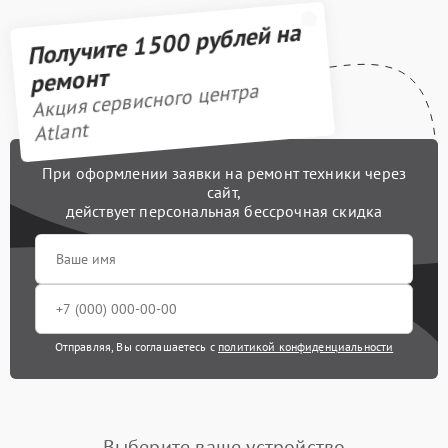
Замена мембраны
749 рублей
Получите 1500 рублей на
Ремонт электропроводки
550 рублей
ремонт
Акция сервисного центра
Профилактическая
1000 рублей
чистка
Atlant
Ликвидация протечек
600 рублей
При оформлении заявки на ремонт техники через
сайт,
Замена платы
действует персональная бессрочная скидка
1100 рублей
управления
Ремонт/замена датчика
500 рублей
температуры
Замена клапана
990 рублей
давления
Отправляя, Вы соглашаетесь с
политикой конфиденциальности
Замена терморегулятора
550 рублей
Замена термостата
590 рублей
Выберите ваше устройство