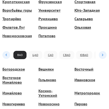
Кропоткинская
Фрунзенская
Спортивная
Воробьёвы горы
Университет
Юго-Западная
Тропарёво
Румянцево
Саларьево
Филатов Луг
Прокшино
Ольховая
Новомосковская
Потапово
ВАО
ЦАО
САО
СВАО
ЮВАО
ЮАО
Богородское
Вешняки
Восточный
Восточное
Гольяново
Ивановское
Измайлово
Косино-
Измайлово
Метрогородок
Ухтомский
Новогиреево
Новокосино
Перово