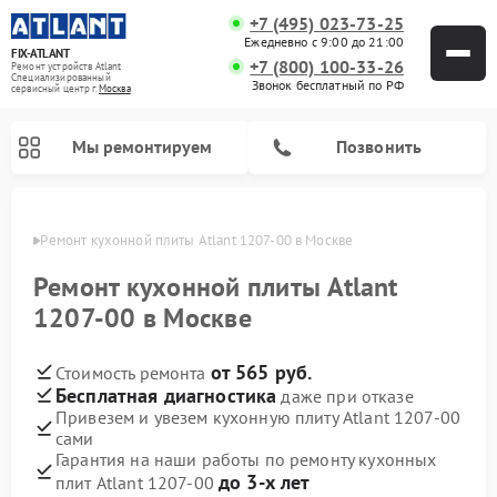
+7 (495) 023-73-25
Ежедневно с 9:00 до 21:00
FIX-ATLANT
+7 (800) 100-33-26
Ремонт устройств Atlant
Специализированный
Звонок бесплатный по РФ
cервисный центр г.
Москва
Мы ремонтируем
Позвонить
оскве
Ремонт кухонной плиты Atlant 1207-00 в Москве
Ремонт кухонной плиты Atlant
1207-00 в Москве
Ремонт водонагревателей Atlant
Ремонт стиральных машин Atlant
Ремонт морозильных камер Atlant
от 565 руб.
Стоимость ремонта
Бесплатная диагностика
даже при отказе
Привезем и увезем кухонную плиту Atlant 1207-00
сами
Гарантия на наши работы по ремонту кухонных
до 3-х лет
плит Atlant 1207-00