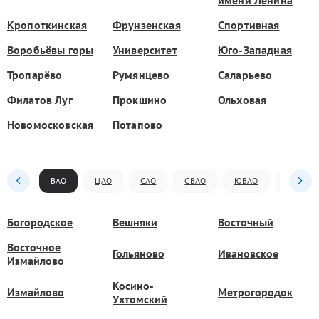
Кропоткинская
Фрунзенская
Спортивная
Воробьёвы горы
Университет
Юго-Западная
Тропарёво
Румянцево
Саларьево
Филатов Луг
Прокшино
Ольховая
Новомосковская
Потапово
ВАО
ЦАО
САО
СВАО
ЮВАО
ЮАО
Богородское
Вешняки
Восточный
Восточное
Гольяново
Ивановское
Измайлово
Косино-
Измайлово
Метрогородок
Ухтомский