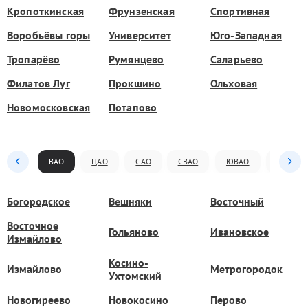
Кропоткинская
Фрунзенская
Спортивная
Воробьёвы горы
Университет
Юго-Западная
Тропарёво
Румянцево
Саларьево
Филатов Луг
Прокшино
Ольховая
Новомосковская
Потапово
ВАО
ЦАО
САО
СВАО
ЮВАО
ЮАО
Богородское
Вешняки
Восточный
Восточное
Гольяново
Ивановское
Измайлово
Косино-
Измайлово
Метрогородок
Ухтомский
Новогиреево
Новокосино
Перово