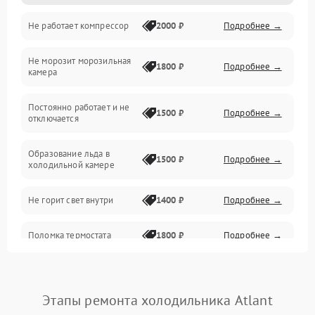
Не работает компрессор
2000 ₽
Подробнее →
Электропитание
Не морозит морозильная
Дренаж
1800 ₽
Подробнее →
камера
Оттайка
Постоянно работает и не
1500 ₽
Подробнее →
отключается
Программное обеспечение
Образование льда в
1500 ₽
Подробнее →
холодильной камере
Не горит свет внутри
1400 ₽
Подробнее →
Поломка термостата
1800 ₽
Подробнее →
Не работает вентилятор
1800 ₽
Подробнее →
Этапы ремонта холодильника Atlant
Поломка системы No Frost
2600 ₽
Подробнее →