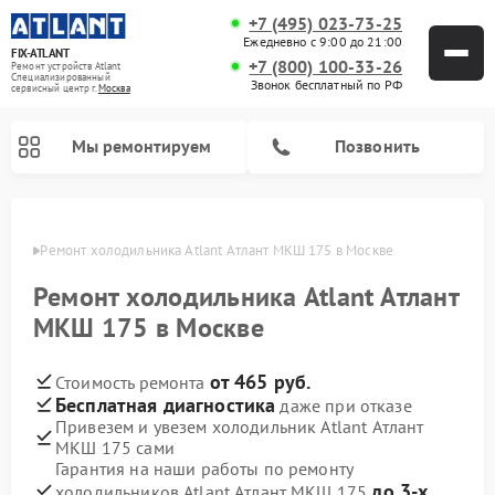
+7 (495) 023-73-25
Ежедневно с 9:00 до 21:00
FIX-ATLANT
+7 (800) 100-33-26
Ремонт устройств Atlant
Специализированный
Звонок бесплатный по РФ
cервисный центр г.
Москва
Мы ремонтируем
Позвонить
оскве
Ремонт холодильника Atlant Атлант МКШ 175 в Москве
Ремонт холодильника Atlant Атлант
Ремонт водонагревателей Atlant
Ремонт стиральных машин Atlant
Ремонт морозильных камер Atlant
МКШ 175 в Москве
от 465 руб.
Стоимость ремонта
Бесплатная диагностика
даже при отказе
Привезем и увезем холодильник Atlant Атлант
МКШ 175 сами
Гарантия на наши работы по ремонту
до 3-х
холодильников Atlant Атлант МКШ 175