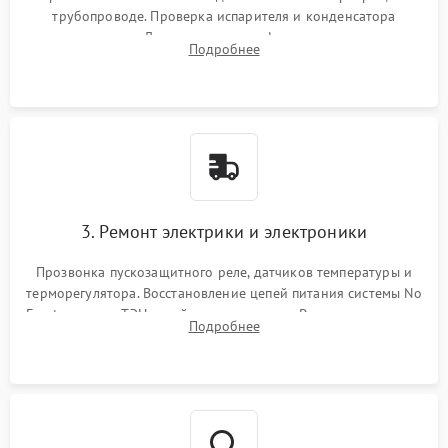
трубопроводе. Проверка испарителя и конденсатора
течеискателем. Демонтаж старого фильтра-осушителя и
Подробнее
продувка капиллярной трубки для устранения засоров.
3. Ремонт электрики и электроники
Прозвонка пускозащитного реле, датчиков температуры и
терморегулятора. Восстановление цепей питания системы No
Frost, включая ТЭН оттайки и вентилятор. Ремонт или замена
Подробнее
платы управления при сбоях алгоритмов.