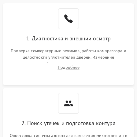
Образование конденсата
1800 ₽
Подробнее →
на стенках
Сбой в работе инвертора
2100 ₽
Подробнее →
1. Диагностика и внешний осмотр
Запах горелого при
2000 ₽
Подробнее →
Проверка температурных режимов, работы компрессора и
работе
целостности уплотнителей дверей. Измерение
сопротивления обмоток мотора, проверка термостата и
Не включается
Подробнее
1000 ₽
Подробнее →
считывание кодов ошибок с электронного дисплея.
холодильник
Проблемы с системой
автоматической
1800 ₽
Подробнее →
разморозки
2. Поиск утечек и подготовка контура
Опрессовка системы азотом для выявления микротрещин в