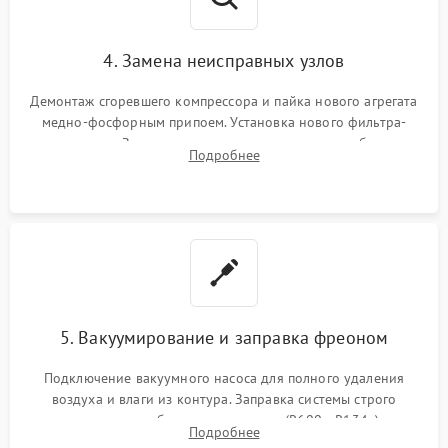
4. Замена неисправных узлов
Демонтаж сгоревшего компрессора и пайка нового агрегата
медно-фосфорным припоем. Установка нового фильтра-
осушителя. Замена изношенных вентиляторов обдува,
Подробнее
сломанных заслонок или поврежденных дверных петель.
5. Вакуумирование и заправка фреоном
Подключение вакуумного насоса для полного удаления
воздуха и влаги из контура. Заправка системы строго
дозированным объемом хладагента (R600a, R134a) по
Подробнее
электронным весам. Контроль рабочего давления в системе.