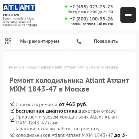
+7 (495) 023-73-25
Ежедневно с 9:00 до 21:00
FIX-ATLANT
+7 (800) 100-33-26
Ремонт устройств Atlant
Специализированный
Звонок бесплатный по РФ
cервисный центр г.
Москва
Мы ремонтируем
Позвонить
оскве
Ремонт холодильника Atlant Атлант МХМ 1843-47 в Москве
Ремонт холодильника Atlant Атлант
МХМ 1843-47 в Москве
Ремонт водонагревателей Atlant
Ремонт стиральных машин Atlant
Ремонт морозильных камер Atlant
от 465 руб.
Стоимость ремонта
Бесплатная диагностика
даже при отказе
Привезем и увезем холодильник Atlant Атлант
МХМ 1843-47 сами
Гарантия на наши работы по ремонту
до 3-
холодильников Atlant Атлант МХМ 1843-47