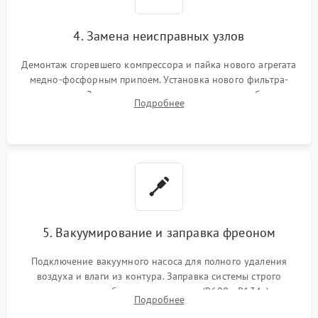
4. Замена неисправных узлов
Демонтаж сгоревшего компрессора и пайка нового агрегата
медно-фосфорным припоем. Установка нового фильтра-
осушителя. Замена изношенных вентиляторов обдува,
Подробнее
сломанных заслонок или поврежденных дверных петель.
5. Вакуумирование и заправка фреоном
Подключение вакуумного насоса для полного удаления
воздуха и влаги из контура. Заправка системы строго
дозированным объемом хладагента (R600a, R134a) по
Подробнее
электронным весам. Контроль рабочего давления в системе.