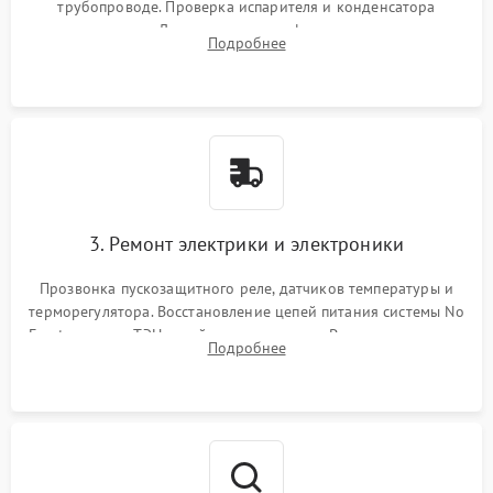
трубопроводе. Проверка испарителя и конденсатора
течеискателем. Демонтаж старого фильтра-осушителя и
Подробнее
продувка капиллярной трубки для устранения засоров.
3. Ремонт электрики и электроники
Прозвонка пускозащитного реле, датчиков температуры и
терморегулятора. Восстановление цепей питания системы No
Frost, включая ТЭН оттайки и вентилятор. Ремонт или замена
Подробнее
платы управления при сбоях алгоритмов.