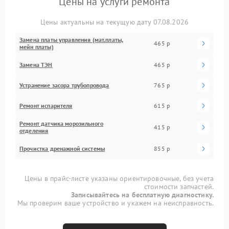
Цены на услуги ремонта
Цены актуальны на текущую дату 07.08.2026
Замена платы управления (мат.платы,
465 р
мейн платы)
Замена ТЭН
465 р
Устранение засора трубопровода
765 р
Ремонт испарителя
615 р
Ремонт датчика морозильного
415 р
отделения
Прочистка дренажной системы
855 р
Цены в прайс-листе указаны ориентировочные, без учета
стоимости запчастей.
Записывайтесь на бесплатную диагностику.
Мы проверим ваше устройство и укажем на неисправность.