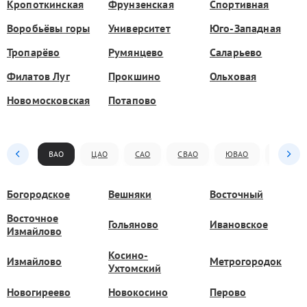
Кропоткинская
Фрунзенская
Спортивная
Воробьёвы горы
Университет
Юго-Западная
Тропарёво
Румянцево
Саларьево
Филатов Луг
Прокшино
Ольховая
Новомосковская
Потапово
ВАО
ЦАО
САО
СВАО
ЮВАО
ЮАО
Богородское
Вешняки
Восточный
Восточное
Гольяново
Ивановское
Измайлово
Косино-
Измайлово
Метрогородок
Ухтомский
Новогиреево
Новокосино
Перово