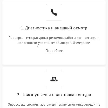
Образование конденсата
1800 ₽
Подробнее →
на стенках
Сбой в работе инвертора
2100 ₽
Подробнее →
1. Диагностика и внешний осмотр
Запах горелого при
2000 ₽
Подробнее →
Проверка температурных режимов, работы компрессора и
работе
целостности уплотнителей дверей. Измерение
сопротивления обмоток мотора, проверка термостата и
Не включается
Подробнее
1000 ₽
Подробнее →
считывание кодов ошибок с электронного дисплея.
холодильник
Проблемы с системой
автоматической
1800 ₽
Подробнее →
разморозки
2. Поиск утечек и подготовка контура
Опрессовка системы азотом для выявления микротрещин в