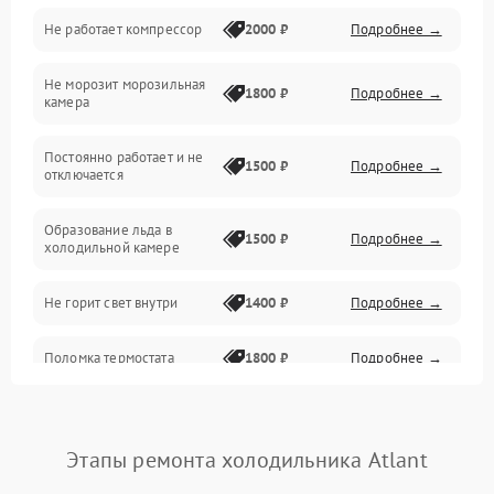
Не работает компрессор
2000 ₽
Подробнее →
Электропитание
Не морозит морозильная
Дренаж
1800 ₽
Подробнее →
камера
Оттайка
Постоянно работает и не
1500 ₽
Подробнее →
отключается
Программное обеспечение
Образование льда в
1500 ₽
Подробнее →
холодильной камере
Не горит свет внутри
1400 ₽
Подробнее →
Поломка термостата
1800 ₽
Подробнее →
Не работает вентилятор
1800 ₽
Подробнее →
Этапы ремонта холодильника Atlant
Поломка системы No Frost
2600 ₽
Подробнее →