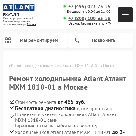
+7 (495) 023-73-25
Ежедневно с 9:00 до 21:00
FIX-ATLANT
+7 (800) 100-33-26
Ремонт устройств Atlant
Специализированный
Звонок бесплатный по РФ
cервисный центр г.
Москва
Мы ремонтируем
Позвонить
оскве
Ремонт холодильника Atlant Атлант МХМ 1818-01 в Москве
Ремонт холодильника Atlant Атлант
МХМ 1818-01 в Москве
Ремонт водонагревателей Atlant
Ремонт стиральных машин Atlant
Ремонт морозильных камер Atlant
от 465 руб.
Стоимость ремонта
Бесплатная диагностика
даже при отказе
Привезем и увезем холодильник Atlant Атлант
МХМ 1818-01 сами
Гарантия на наши работы по ремонту
до 3-
холодильников Atlant Атлант МХМ 1818-01