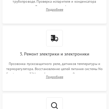
трубопроводе. Проверка испарителя и конденсатора
течеискателем. Демонтаж старого фильтра-осушителя и
Подробнее
продувка капиллярной трубки для устранения засоров.
3. Ремонт электрики и электроники
Прозвонка пускозащитного реле, датчиков температуры и
терморегулятора. Восстановление цепей питания системы No
Frost, включая ТЭН оттайки и вентилятор. Ремонт или замена
Подробнее
платы управления при сбоях алгоритмов.