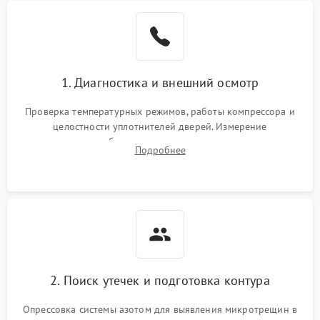
Образование конденсата
1800 ₽
Подробнее →
на стенках
Сбой в работе инвертора
2100 ₽
Подробнее →
1. Диагностика и внешний осмотр
Запах горелого при
2000 ₽
Подробнее →
Проверка температурных режимов, работы компрессора и
работе
целостности уплотнителей дверей. Измерение
сопротивления обмоток мотора, проверка термостата и
Не включается
Подробнее
1000 ₽
Подробнее →
считывание кодов ошибок с электронного дисплея.
холодильник
Проблемы с системой
автоматической
1800 ₽
Подробнее →
разморозки
2. Поиск утечек и подготовка контура
Опрессовка системы азотом для выявления микротрещин в