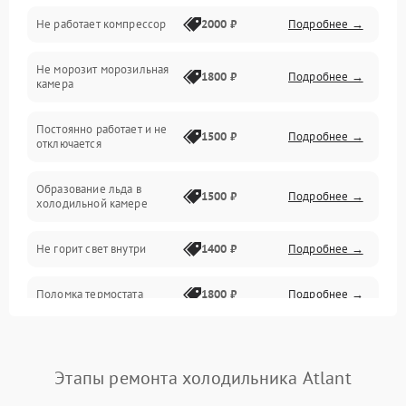
Не работает компрессор
2000 ₽
Подробнее →
Электропитание
Не морозит морозильная
Дренаж
1800 ₽
Подробнее →
камера
Оттайка
Постоянно работает и не
1500 ₽
Подробнее →
отключается
Программное обеспечение
Образование льда в
1500 ₽
Подробнее →
холодильной камере
Не горит свет внутри
1400 ₽
Подробнее →
Поломка термостата
1800 ₽
Подробнее →
Не работает вентилятор
1800 ₽
Подробнее →
Этапы ремонта холодильника Atlant
Поломка системы No Frost
2600 ₽
Подробнее →