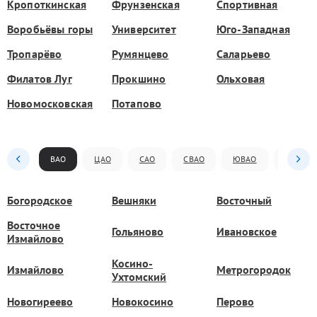
Кропоткинская
Фрунзенская
Спортивная
Воробьёвы горы
Университет
Юго-Западная
Тропарёво
Румянцево
Саларьево
Филатов Луг
Прокшино
Ольховая
Новомосковская
Потапово
ВАО
ЦАО
САО
СВАО
ЮВАО
ЮАО
Богородское
Вешняки
Восточный
Восточное
Гольяново
Ивановское
Измайлово
Косино-
Измайлово
Метрогородок
Ухтомский
Новогиреево
Новокосино
Перово