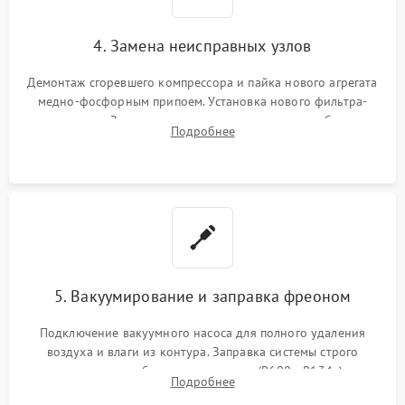
4. Замена неисправных узлов
Демонтаж сгоревшего компрессора и пайка нового агрегата
медно-фосфорным припоем. Установка нового фильтра-
осушителя. Замена изношенных вентиляторов обдува,
Подробнее
сломанных заслонок или поврежденных дверных петель.
5. Вакуумирование и заправка фреоном
Подключение вакуумного насоса для полного удаления
воздуха и влаги из контура. Заправка системы строго
дозированным объемом хладагента (R600a, R134a) по
Подробнее
электронным весам. Контроль рабочего давления в системе.