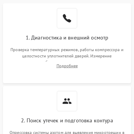
Образование конденсата
1800 ₽
Подробнее →
на стенках
Сбой в работе инвертора
2100 ₽
Подробнее →
1. Диагностика и внешний осмотр
Запах горелого при
2000 ₽
Подробнее →
Проверка температурных режимов, работы компрессора и
работе
целостности уплотнителей дверей. Измерение
сопротивления обмоток мотора, проверка термостата и
Не включается
Подробнее
1000 ₽
Подробнее →
считывание кодов ошибок с электронного дисплея.
холодильник
Проблемы с системой
автоматической
1800 ₽
Подробнее →
разморозки
2. Поиск утечек и подготовка контура
Опрессовка системы азотом для выявления микротрещин в