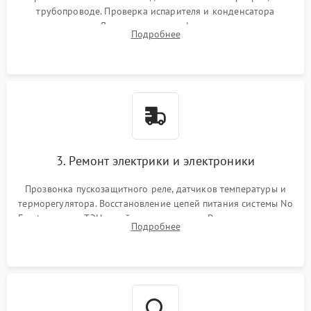
трубопроводе. Проверка испарителя и конденсатора
течеискателем. Демонтаж старого фильтра-осушителя и
Подробнее
продувка капиллярной трубки для устранения засоров.
3. Ремонт электрики и электроники
Прозвонка пускозащитного реле, датчиков температуры и
терморегулятора. Восстановление цепей питания системы No
Frost, включая ТЭН оттайки и вентилятор. Ремонт или замена
Подробнее
платы управления при сбоях алгоритмов.