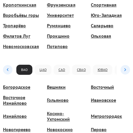
Кропоткинская
Фрунзенская
Спортивная
Воробьёвы горы
Университет
Юго-Западная
Тропарёво
Румянцево
Саларьево
Филатов Луг
Прокшино
Ольховая
Новомосковская
Потапово
ВАО
ЦАО
САО
СВАО
ЮВАО
ЮАО
Богородское
Вешняки
Восточный
Восточное
Гольяново
Ивановское
Измайлово
Косино-
Измайлово
Метрогородок
Ухтомский
Новогиреево
Новокосино
Перово