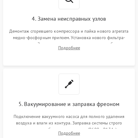
4. Замена неисправных узлов
Демонтаж сгоревшего компрессора и пайка нового агрегата
медно-фосфорным припоем. Установка нового фильтра-
осушителя. Замена изношенных вентиляторов обдува,
Подробнее
сломанных заслонок или поврежденных дверных петель.
5. Вакуумирование и заправка фреоном
Подключение вакуумного насоса для полного удаления
воздуха и влаги из контура. Заправка системы строго
дозированным объемом хладагента (R600a, R134a) по
Подробнее
электронным весам. Контроль рабочего давления в системе.