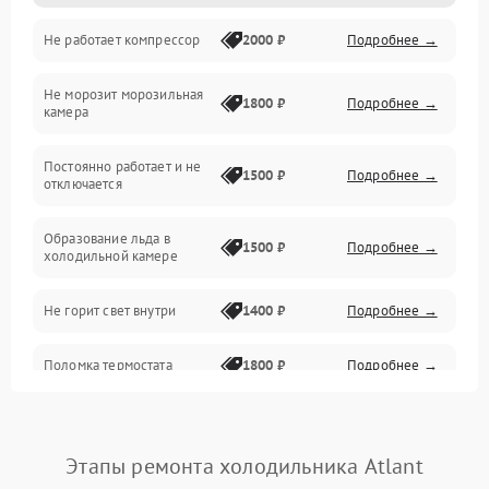
Не работает компрессор
2000 ₽
Подробнее →
Электропитание
Не морозит морозильная
Дренаж
1800 ₽
Подробнее →
камера
Оттайка
Постоянно работает и не
1500 ₽
Подробнее →
отключается
Программное обеспечение
Образование льда в
1500 ₽
Подробнее →
холодильной камере
Не горит свет внутри
1400 ₽
Подробнее →
Поломка термостата
1800 ₽
Подробнее →
Не работает вентилятор
1800 ₽
Подробнее →
Этапы ремонта холодильника Atlant
Поломка системы No Frost
2600 ₽
Подробнее →