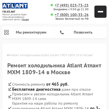
+7 (495) 023-73-25
Ежедневно с 9:00 до 21:00
FIX-ATLANT
+7 (800) 100-33-26
Ремонт устройств Atlant
Специализированный
Звонок бесплатный по РФ
cервисный центр г.
Москва
Мы ремонтируем
Позвонить
оскве
Ремонт холодильника Atlant Атлант МХМ 1809-14 в Москве
Ремонт холодильника Atlant Атлант
Ремонт водонагревателей Atlant
Ремонт стиральных машин Atlant
Ремонт морозильных камер Atlant
МХМ 1809-14 в Москве
от 465 руб.
Стоимость ремонта
Бесплатная диагностика
даже при отказе
Привезем и увезем холодильник Atlant Атлант
МХМ 1809-14 сами
Гарантия на наши работы по ремонту
до 3-
холодильников Atlant Атлант МХМ 1809-14