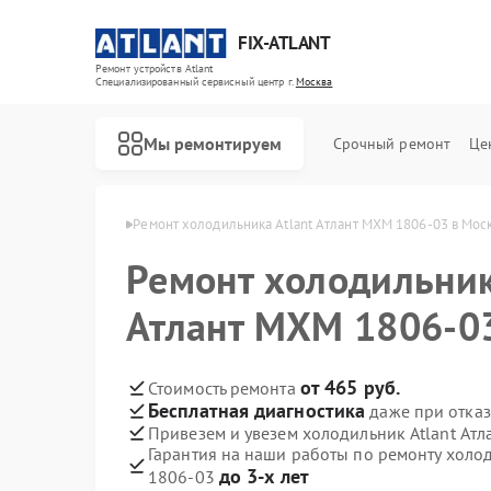
FIX-ATLANT
Ремонт устройств Atlant
Специализированный cервисный центр г.
Москва
Мы ремонтируем
Срочный ремонт
Це
ков Atlant в Москве
Ремонт холодильника Atlant Атлант МХМ 1806-03 в Мос
Ремонт холодильник
Атлант МХМ 1806-0
Ремонт водонагревателей Atlant
Ремонт стиральных машин Atlant
Ремонт морозильных камер Atlant
от 465 руб.
Стоимость ремонта
Бесплатная диагностика
даже при отказ
Привезем и увезем холодильник Atlant Ат
Гарантия на наши работы по ремонту холо
до 3-х лет
1806-03