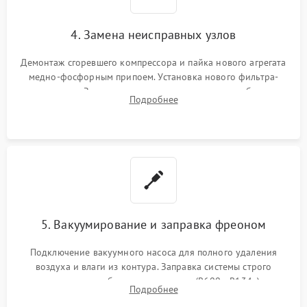
4. Замена неисправных узлов
Демонтаж сгоревшего компрессора и пайка нового агрегата
медно-фосфорным припоем. Установка нового фильтра-
осушителя. Замена изношенных вентиляторов обдува,
Подробнее
сломанных заслонок или поврежденных дверных петель.
5. Вакуумирование и заправка фреоном
Подключение вакуумного насоса для полного удаления
воздуха и влаги из контура. Заправка системы строго
дозированным объемом хладагента (R600a, R134a) по
Подробнее
электронным весам. Контроль рабочего давления в системе.