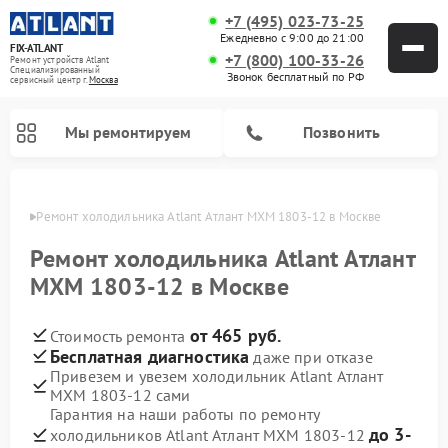
+7 (495) 023-73-25
Ежедневно с 9:00 до 21:00
FIX-ATLANT
+7 (800) 100-33-26
Ремонт устройств Atlant
Специализированный
Звонок бесплатный по РФ
cервисный центр г.
Москва
Мы ремонтируем
Позвонить
оскве
Ремонт холодильника Atlant Атлант МХМ 1803-12 в Москве
Ремонт холодильника Atlant Атлант
МХМ 1803-12 в Москве
Ремонт водонагревателей Atlant
Ремонт стиральных машин Atlant
Ремонт морозильных камер Atlant
от 465 руб.
Стоимость ремонта
Бесплатная диагностика
даже при отказе
Привезем и увезем холодильник Atlant Атлант
МХМ 1803-12 сами
Гарантия на наши работы по ремонту
до 3-
холодильников Atlant Атлант МХМ 1803-12