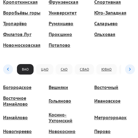
Кропоткинская
Фрунзенская
Спортивная
Воробьёвы горы
Университет
Юго-Западная
Тропарёво
Румянцево
Саларьево
Филатов Луг
Прокшино
Ольховая
Новомосковская
Потапово
ВАО
ЦАО
САО
СВАО
ЮВАО
ЮАО
Богородское
Вешняки
Восточный
Восточное
Гольяново
Ивановское
Измайлово
Косино-
Измайлово
Метрогородок
Ухтомский
Новогиреево
Новокосино
Перово