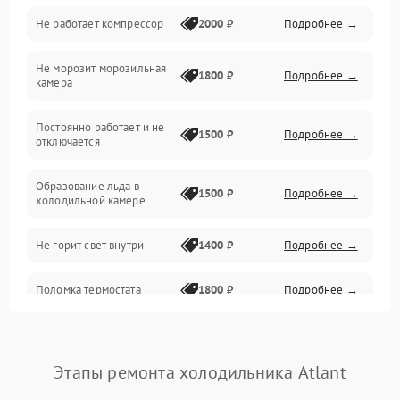
Не работает компрессор
2000 ₽
Подробнее →
Электропитание
Не морозит морозильная
Дренаж
1800 ₽
Подробнее →
камера
Оттайка
Постоянно работает и не
1500 ₽
Подробнее →
отключается
Программное обеспечение
Образование льда в
1500 ₽
Подробнее →
холодильной камере
Не горит свет внутри
1400 ₽
Подробнее →
Поломка термостата
1800 ₽
Подробнее →
Не работает вентилятор
1800 ₽
Подробнее →
Этапы ремонта холодильника Atlant
Поломка системы No Frost
2600 ₽
Подробнее →