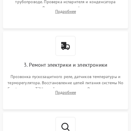
трубопроводе. Проверка испарителя и конденсатора
течеискателем. Демонтаж старого фильтра-осушителя и
Подробнее
продувка капиллярной трубки для устранения засоров.
3. Ремонт электрики и электроники
Прозвонка пускозащитного реле, датчиков температуры и
терморегулятора. Восстановление цепей питания системы No
Frost, включая ТЭН оттайки и вентилятор. Ремонт или замена
Подробнее
платы управления при сбоях алгоритмов.