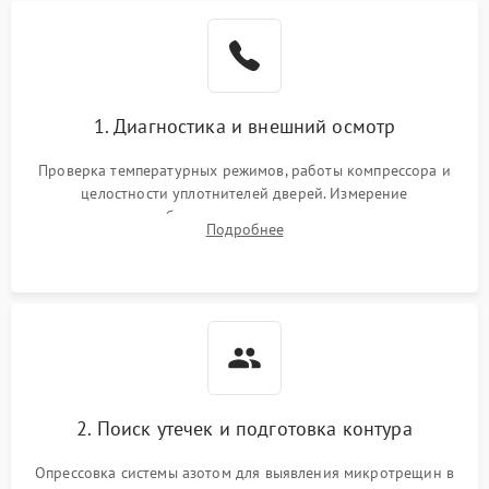
Образование конденсата
1800 ₽
Подробнее →
на стенках
Сбой в работе инвертора
2100 ₽
Подробнее →
1. Диагностика и внешний осмотр
Запах горелого при
2000 ₽
Подробнее →
Проверка температурных режимов, работы компрессора и
работе
целостности уплотнителей дверей. Измерение
сопротивления обмоток мотора, проверка термостата и
Не включается
Подробнее
1000 ₽
Подробнее →
считывание кодов ошибок с электронного дисплея.
холодильник
Проблемы с системой
автоматической
1800 ₽
Подробнее →
разморозки
2. Поиск утечек и подготовка контура
Опрессовка системы азотом для выявления микротрещин в