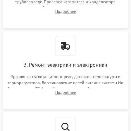
трубопроводе. Проверка испарителя и конденсатора
течеискателем. Демонтаж старого фильтра-осушителя и
Подробнее
продувка капиллярной трубки для устранения засоров.
3. Ремонт электрики и электроники
Прозвонка пускозащитного реле, датчиков температуры и
терморегулятора. Восстановление цепей питания системы No
Frost, включая ТЭН оттайки и вентилятор. Ремонт или замена
Подробнее
платы управления при сбоях алгоритмов.