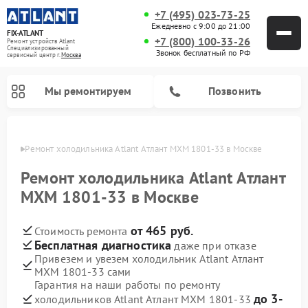
+7 (495) 023-73-25
Ежедневно с 9:00 до 21:00
FIX-ATLANT
+7 (800) 100-33-26
Ремонт устройств Atlant
Специализированный
Звонок бесплатный по РФ
cервисный центр г.
Москва
Мы ремонтируем
Позвонить
оскве
Ремонт холодильника Atlant Атлант МХМ 1801-33 в Москве
Ремонт холодильника Atlant Атлант
МХМ 1801-33 в Москве
Ремонт водонагревателей Atlant
Ремонт стиральных машин Atlant
Ремонт морозильных камер Atlant
от 465 руб.
Стоимость ремонта
Бесплатная диагностика
даже при отказе
Привезем и увезем холодильник Atlant Атлант
МХМ 1801-33 сами
Гарантия на наши работы по ремонту
до 3-
холодильников Atlant Атлант МХМ 1801-33