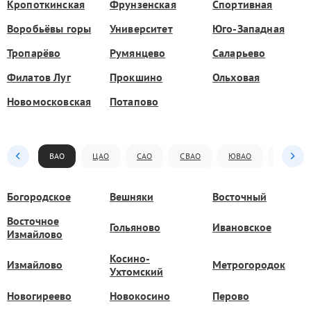
Кропоткинская
Фрунзенская
Спортивная
Воробьёвы горы
Университет
Юго-Западная
Тропарёво
Румянцево
Саларьево
Филатов Луг
Прокшино
Ольховая
Новомосковская
Потапово
ВАО
ЦАО
САО
СВАО
ЮВАО
ЮАО
Богородское
Вешняки
Восточный
Восточное
Гольяново
Ивановское
Измайлово
Косино-
Измайлово
Метрогородок
Ухтомский
Новогиреево
Новокосино
Перово