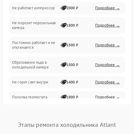
Не работает компрессор
2000 ₽
Подробнее →
Электропитание
Не морозит морозильная
Дренаж
1800 ₽
Подробнее →
камера
Оттайка
Постоянно работает и не
1500 ₽
Подробнее →
отключается
Программное обеспечение
Образование льда в
1500 ₽
Подробнее →
холодильной камере
Не горит свет внутри
1400 ₽
Подробнее →
Поломка термостата
1800 ₽
Подробнее →
Не работает вентилятор
1800 ₽
Подробнее →
Этапы ремонта холодильника Atlant
Поломка системы No Frost
2600 ₽
Подробнее →