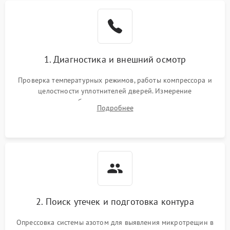
Образование конденсата
1800 ₽
Подробнее →
на стенках
Сбой в работе инвертора
2100 ₽
Подробнее →
1. Диагностика и внешний осмотр
Запах горелого при
2000 ₽
Подробнее →
Проверка температурных режимов, работы компрессора и
работе
целостности уплотнителей дверей. Измерение
сопротивления обмоток мотора, проверка термостата и
Не включается
Подробнее
1000 ₽
Подробнее →
считывание кодов ошибок с электронного дисплея.
холодильник
Проблемы с системой
автоматической
1800 ₽
Подробнее →
разморозки
2. Поиск утечек и подготовка контура
Опрессовка системы азотом для выявления микротрещин в