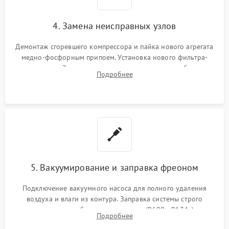
4. Замена неисправных узлов
Демонтаж сгоревшего компрессора и пайка нового агрегата
медно-фосфорным припоем. Установка нового фильтра-
осушителя. Замена изношенных вентиляторов обдува,
Подробнее
сломанных заслонок или поврежденных дверных петель.
5. Вакуумирование и заправка фреоном
Подключение вакуумного насоса для полного удаления
воздуха и влаги из контура. Заправка системы строго
дозированным объемом хладагента (R600a, R134a) по
Подробнее
электронным весам. Контроль рабочего давления в системе.