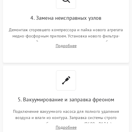
4. Замена неисправных узлов
Демонтаж сгоревшего компрессора и пайка нового агрегата
медно-фосфорным припоем. Установка нового фильтра-
осушителя. Замена изношенных вентиляторов обдува,
Подробнее
сломанных заслонок или поврежденных дверных петель.
5. Вакуумирование и заправка фреоном
Подключение вакуумного насоса для полного удаления
воздуха и влаги из контура. Заправка системы строго
дозированным объемом хладагента (R600a, R134a) по
Подробнее
электронным весам. Контроль рабочего давления в системе.