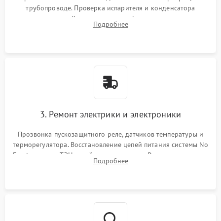
трубопроводе. Проверка испарителя и конденсатора
течеискателем. Демонтаж старого фильтра-осушителя и
Подробнее
продувка капиллярной трубки для устранения засоров.
3. Ремонт электрики и электроники
Прозвонка пускозащитного реле, датчиков температуры и
терморегулятора. Восстановление цепей питания системы No
Frost, включая ТЭН оттайки и вентилятор. Ремонт или замена
Подробнее
платы управления при сбоях алгоритмов.