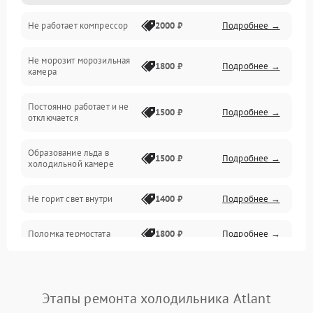
Не работает компрессор
2000 ₽
Подробнее →
Электропитание
Не морозит морозильная
Дренаж
1800 ₽
Подробнее →
камера
Оттайка
Постоянно работает и не
1500 ₽
Подробнее →
отключается
Программное обеспечение
Образование льда в
1500 ₽
Подробнее →
холодильной камере
Не горит свет внутри
1400 ₽
Подробнее →
Поломка термостата
1800 ₽
Подробнее →
Не работает вентилятор
1800 ₽
Подробнее →
Этапы ремонта холодильника Atlant
Поломка системы No Frost
2600 ₽
Подробнее →