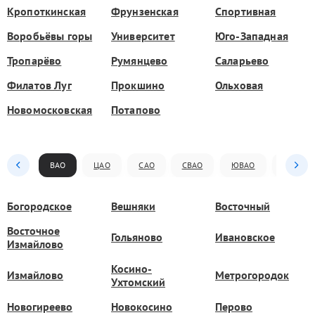
Кропоткинская
Фрунзенская
Спортивная
Воробьёвы горы
Университет
Юго-Западная
Тропарёво
Румянцево
Саларьево
Филатов Луг
Прокшино
Ольховая
Новомосковская
Потапово
ВАО
ЦАО
САО
СВАО
ЮВАО
ЮАО
Богородское
Вешняки
Восточный
Восточное
Гольяново
Ивановское
Измайлово
Косино-
Измайлово
Метрогородок
Ухтомский
Новогиреево
Новокосино
Перово