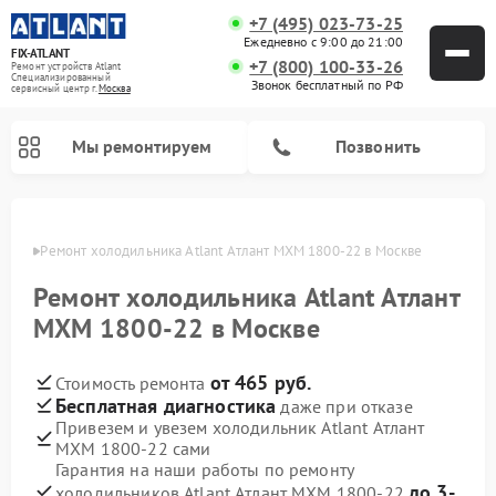
+7 (495) 023-73-25
Ежедневно с 9:00 до 21:00
FIX-ATLANT
+7 (800) 100-33-26
Ремонт устройств Atlant
Специализированный
Звонок бесплатный по РФ
cервисный центр г.
Москва
Мы ремонтируем
Позвонить
оскве
Ремонт холодильника Atlant Атлант МХМ 1800-22 в Москве
Ремонт холодильника Atlant Атлант
Ремонт водонагревателей Atlant
Ремонт стиральных машин Atlant
Ремонт морозильных камер Atlant
МХМ 1800-22 в Москве
от 465 руб.
Стоимость ремонта
Бесплатная диагностика
даже при отказе
Привезем и увезем холодильник Atlant Атлант
МХМ 1800-22 сами
Гарантия на наши работы по ремонту
до 3-
холодильников Atlant Атлант МХМ 1800-22