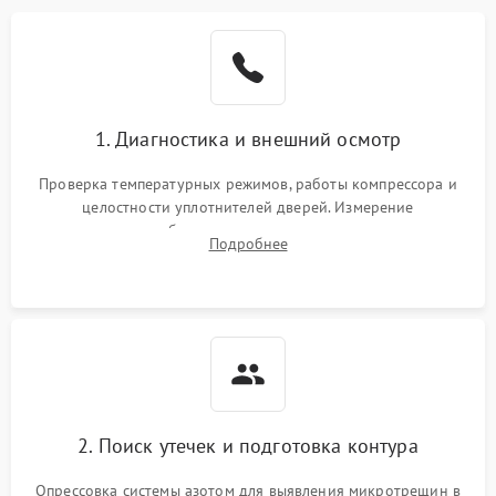
Образование конденсата
1800 ₽
Подробнее →
на стенках
Сбой в работе инвертора
2100 ₽
Подробнее →
1. Диагностика и внешний осмотр
Запах горелого при
2000 ₽
Подробнее →
Проверка температурных режимов, работы компрессора и
работе
целостности уплотнителей дверей. Измерение
сопротивления обмоток мотора, проверка термостата и
Не включается
Подробнее
1000 ₽
Подробнее →
считывание кодов ошибок с электронного дисплея.
холодильник
Проблемы с системой
автоматической
1800 ₽
Подробнее →
разморозки
2. Поиск утечек и подготовка контура
Опрессовка системы азотом для выявления микротрещин в