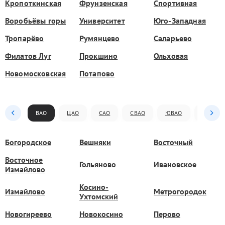
Кропоткинская
Фрунзенская
Спортивная
Воробьёвы горы
Университет
Юго-Западная
Тропарёво
Румянцево
Саларьево
Филатов Луг
Прокшино
Ольховая
Новомосковская
Потапово
ВАО
ЦАО
САО
СВАО
ЮВАО
ЮАО
Богородское
Вешняки
Восточный
Восточное
Гольяново
Ивановское
Измайлово
Косино-
Измайлово
Метрогородок
Ухтомский
Новогиреево
Новокосино
Перово