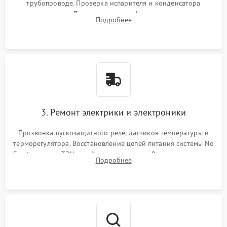
трубопроводе. Проверка испарителя и конденсатора
течеискателем. Демонтаж старого фильтра-осушителя и
Подробнее
продувка капиллярной трубки для устранения засоров.
3. Ремонт электрики и электроники
Прозвонка пускозащитного реле, датчиков температуры и
терморегулятора. Восстановление цепей питания системы No
Frost, включая ТЭН оттайки и вентилятор. Ремонт или замена
Подробнее
платы управления при сбоях алгоритмов.