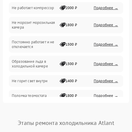
Не работает компрессор
2000 ₽
Подробнее →
Электропитание
Не морозит морозильная
Дренаж
1800 ₽
Подробнее →
камера
Оттайка
Постоянно работает и не
1500 ₽
Подробнее →
отключается
Программное обеспечение
Образование льда в
1500 ₽
Подробнее →
холодильной камере
Не горит свет внутри
1400 ₽
Подробнее →
Поломка термостата
1800 ₽
Подробнее →
Не работает вентилятор
1800 ₽
Подробнее →
Этапы ремонта холодильника Atlant
Поломка системы No Frost
2600 ₽
Подробнее →