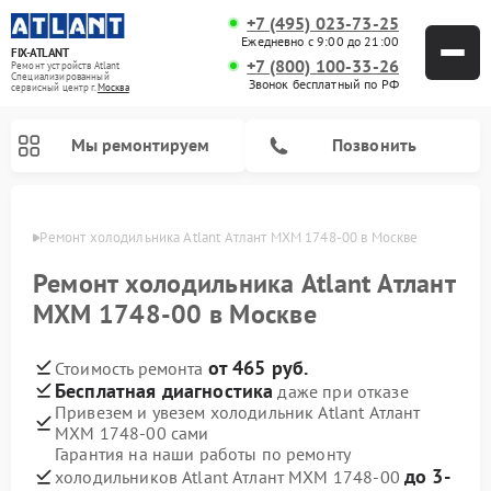
+7 (495) 023-73-25
Ежедневно с 9:00 до 21:00
FIX-ATLANT
+7 (800) 100-33-26
Ремонт устройств Atlant
Специализированный
Звонок бесплатный по РФ
cервисный центр г.
Москва
Мы ремонтируем
Позвонить
оскве
Ремонт холодильника Atlant Атлант МХМ 1748-00 в Москве
Ремонт холодильника Atlant Атлант
МХМ 1748-00 в Москве
Ремонт водонагревателей Atlant
Ремонт стиральных машин Atlant
Ремонт морозильных камер Atlant
от 465 руб.
Стоимость ремонта
Бесплатная диагностика
даже при отказе
Привезем и увезем холодильник Atlant Атлант
МХМ 1748-00 сами
Гарантия на наши работы по ремонту
до 3-
холодильников Atlant Атлант МХМ 1748-00