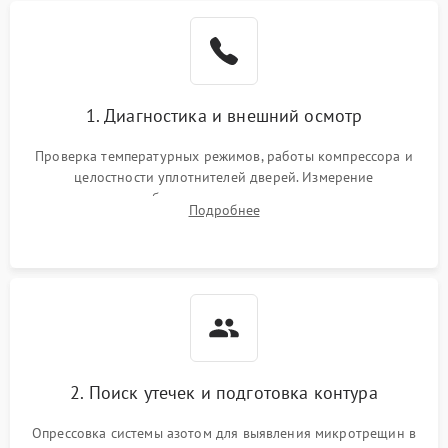
Образование конденсата
1800 ₽
Подробнее →
на стенках
Сбой в работе инвертора
2100 ₽
Подробнее →
1. Диагностика и внешний осмотр
Запах горелого при
2000 ₽
Подробнее →
Проверка температурных режимов, работы компрессора и
работе
целостности уплотнителей дверей. Измерение
сопротивления обмоток мотора, проверка термостата и
Не включается
Подробнее
1000 ₽
Подробнее →
считывание кодов ошибок с электронного дисплея.
холодильник
Проблемы с системой
автоматической
1800 ₽
Подробнее →
разморозки
2. Поиск утечек и подготовка контура
Опрессовка системы азотом для выявления микротрещин в