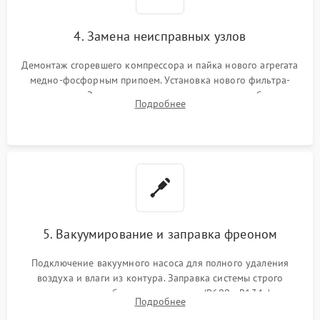
4. Замена неисправных узлов
Демонтаж сгоревшего компрессора и пайка нового агрегата
медно-фосфорным припоем. Установка нового фильтра-
осушителя. Замена изношенных вентиляторов обдува,
Подробнее
сломанных заслонок или поврежденных дверных петель.
5. Вакуумирование и заправка фреоном
Подключение вакуумного насоса для полного удаления
воздуха и влаги из контура. Заправка системы строго
дозированным объемом хладагента (R600a, R134a) по
Подробнее
электронным весам. Контроль рабочего давления в системе.