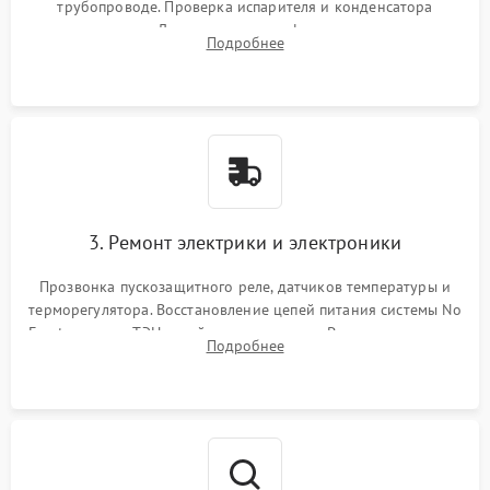
трубопроводе. Проверка испарителя и конденсатора
течеискателем. Демонтаж старого фильтра-осушителя и
Подробнее
продувка капиллярной трубки для устранения засоров.
3. Ремонт электрики и электроники
Прозвонка пускозащитного реле, датчиков температуры и
терморегулятора. Восстановление цепей питания системы No
Frost, включая ТЭН оттайки и вентилятор. Ремонт или замена
Подробнее
платы управления при сбоях алгоритмов.