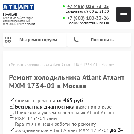
+7 (495) 023-73-25
Ежедневно с 9:00 до 21:00
FIX-ATLANT
+7 (800) 100-33-26
Ремонт устройств Atlant
Специализированный
Звонок бесплатный по РФ
cервисный центр г.
Москва
Мы ремонтируем
Позвонить
оскве
Ремонт холодильника Atlant Атлант МХМ 1734-01 в Москве
Ремонт холодильника Atlant Атлант
МХМ 1734-01 в Москве
Ремонт водонагревателей Atlant
Ремонт стиральных машин Atlant
Ремонт морозильных камер Atlant
от 465 руб.
Стоимость ремонта
Бесплатная диагностика
даже при отказе
Привезем и увезем холодильник Atlant Атлант
МХМ 1734-01 сами
Гарантия на наши работы по ремонту
до 3-
холодильников Atlant Атлант МХМ 1734-01