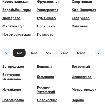
Кропоткинская
Фрунзенская
Спортивная
Воробьёвы горы
Университет
Юго-Западная
Тропарёво
Румянцево
Саларьево
Филатов Луг
Прокшино
Ольховая
Новомосковская
Потапово
ВАО
ЦАО
САО
СВАО
ЮВАО
ЮАО
Богородское
Вешняки
Восточный
Восточное
Гольяново
Ивановское
Измайлово
Косино-
Измайлово
Метрогородок
Ухтомский
Новогиреево
Новокосино
Перово