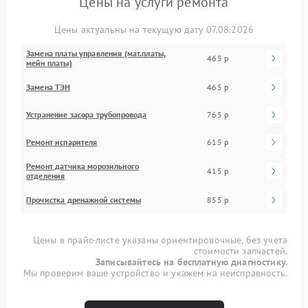
Цены на услуги ремонта
Цены актуальны на текущую дату 07.08.2026
Замена платы управления (мат.платы,
465 р
мейн платы)
Замена ТЭН
465 р
Устранение засора трубопровода
765 р
Ремонт испарителя
615 р
Ремонт датчика морозильного
415 р
отделения
Прочистка дренажной системы
855 р
Цены в прайс-листе указаны ориентировочные, без учета
стоимости запчастей.
Записывайтесь на бесплатную диагностику.
Мы проверим ваше устройство и укажем на неисправность.