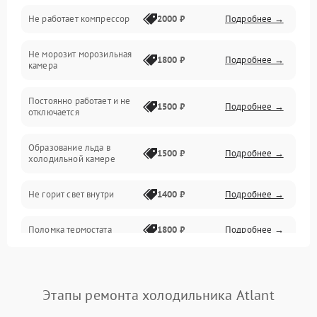
Не работает компрессор
2000 ₽
Подробнее →
Электропитание
Не морозит морозильная
Дренаж
1800 ₽
Подробнее →
камера
Оттайка
Постоянно работает и не
1500 ₽
Подробнее →
отключается
Программное обеспечение
Образование льда в
1500 ₽
Подробнее →
холодильной камере
Не горит свет внутри
1400 ₽
Подробнее →
Поломка термостата
1800 ₽
Подробнее →
Не работает вентилятор
1800 ₽
Подробнее →
Этапы ремонта холодильника Atlant
Поломка системы No Frost
2600 ₽
Подробнее →