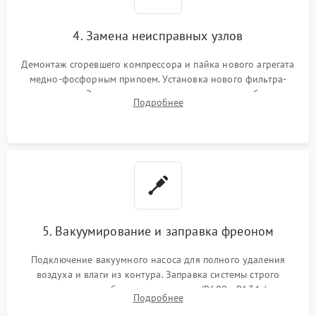
4. Замена неисправных узлов
Демонтаж сгоревшего компрессора и пайка нового агрегата
медно-фосфорным припоем. Установка нового фильтра-
осушителя. Замена изношенных вентиляторов обдува,
Подробнее
сломанных заслонок или поврежденных дверных петель.
5. Вакуумирование и заправка фреоном
Подключение вакуумного насоса для полного удаления
воздуха и влаги из контура. Заправка системы строго
дозированным объемом хладагента (R600a, R134a) по
Подробнее
электронным весам. Контроль рабочего давления в системе.