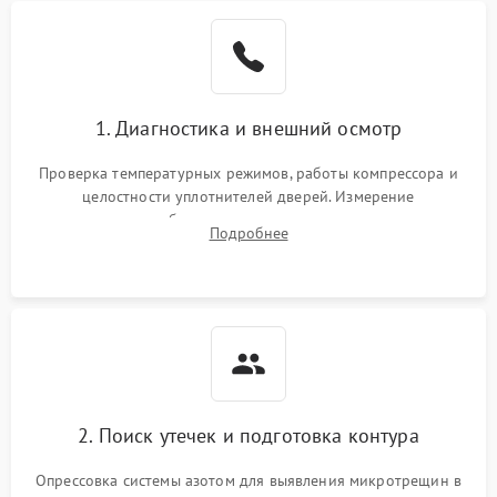
Образование конденсата
1800 ₽
Подробнее →
на стенках
Сбой в работе инвертора
2100 ₽
Подробнее →
1. Диагностика и внешний осмотр
Запах горелого при
2000 ₽
Подробнее →
Проверка температурных режимов, работы компрессора и
работе
целостности уплотнителей дверей. Измерение
сопротивления обмоток мотора, проверка термостата и
Не включается
Подробнее
1000 ₽
Подробнее →
считывание кодов ошибок с электронного дисплея.
холодильник
Проблемы с системой
автоматической
1800 ₽
Подробнее →
разморозки
2. Поиск утечек и подготовка контура
Опрессовка системы азотом для выявления микротрещин в