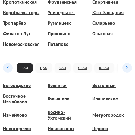
Кропоткинская
Фрунзенская
Спортивная
Воробьёвы горы
Университет
Юго-Западная
Тропарёво
Румянцево
Саларьево
Филатов Луг
Прокшино
Ольховая
Новомосковская
Потапово
ВАО
ЦАО
САО
СВАО
ЮВАО
ЮАО
Богородское
Вешняки
Восточный
Восточное
Гольяново
Ивановское
Измайлово
Косино-
Измайлово
Метрогородок
Ухтомский
Новогиреево
Новокосино
Перово