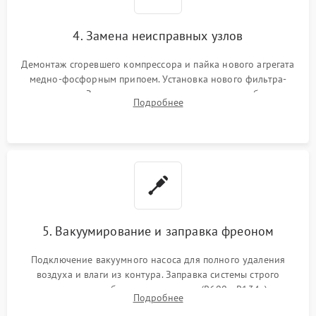
4. Замена неисправных узлов
Демонтаж сгоревшего компрессора и пайка нового агрегата
медно-фосфорным припоем. Установка нового фильтра-
осушителя. Замена изношенных вентиляторов обдува,
Подробнее
сломанных заслонок или поврежденных дверных петель.
5. Вакуумирование и заправка фреоном
Подключение вакуумного насоса для полного удаления
воздуха и влаги из контура. Заправка системы строго
дозированным объемом хладагента (R600a, R134a) по
Подробнее
электронным весам. Контроль рабочего давления в системе.