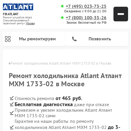
+7 (495) 023-73-25
Ежедневно с 9:00 до 21:00
FIX-ATLANT
+7 (800) 100-33-26
Ремонт устройств Atlant
Специализированный
Звонок бесплатный по РФ
cервисный центр г.
Москва
Мы ремонтируем
Позвонить
оскве
Ремонт холодильника Atlant Атлант МХМ 1733-02 в Москве
Ремонт холодильника Atlant Атлант
МХМ 1733-02 в Москве
Ремонт водонагревателей Atlant
Ремонт стиральных машин Atlant
Ремонт морозильных камер Atlant
от 465 руб.
Стоимость ремонта
Бесплатная диагностика
даже при отказе
Привезем и увезем холодильник Atlant Атлант
МХМ 1733-02 сами
Гарантия на наши работы по ремонту
до 3-
холодильников Atlant Атлант МХМ 1733-02