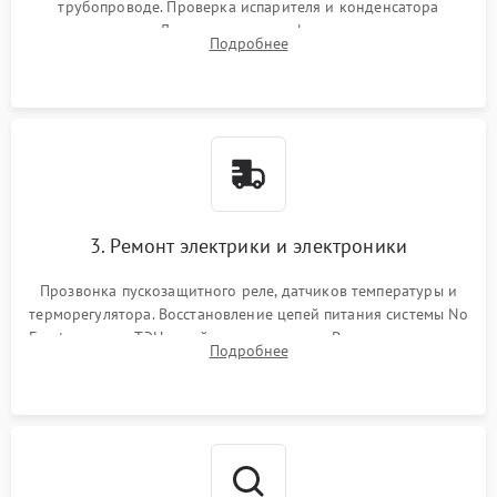
трубопроводе. Проверка испарителя и конденсатора
течеискателем. Демонтаж старого фильтра-осушителя и
Подробнее
продувка капиллярной трубки для устранения засоров.
3. Ремонт электрики и электроники
Прозвонка пускозащитного реле, датчиков температуры и
терморегулятора. Восстановление цепей питания системы No
Frost, включая ТЭН оттайки и вентилятор. Ремонт или замена
Подробнее
платы управления при сбоях алгоритмов.