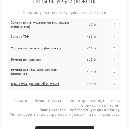
Цены на услуги ремонта
Цены актуальны на текущую дату 07.08.2026
Замена платы управления (мат.платы,
465 р
мейн платы)
Замена ТЭН
465 р
Устранение засора трубопровода
765 р
Ремонт испарителя
615 р
Ремонт датчика морозильного
415 р
отделения
Прочистка дренажной системы
855 р
Цены в прайс-листе указаны ориентировочные, без учета
стоимости запчастей.
Записывайтесь на бесплатную диагностику.
Мы проверим ваше устройство и укажем на неисправность.