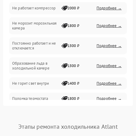
Не работает компрессор
2000 ₽
Подробнее →
Электропитание
Не морозит морозильная
Дренаж
1800 ₽
Подробнее →
камера
Оттайка
Постоянно работает и не
1500 ₽
Подробнее →
отключается
Программное обеспечение
Образование льда в
1500 ₽
Подробнее →
холодильной камере
Не горит свет внутри
1400 ₽
Подробнее →
Поломка термостата
1800 ₽
Подробнее →
Не работает вентилятор
1800 ₽
Подробнее →
Этапы ремонта холодильника Atlant
Поломка системы No Frost
2600 ₽
Подробнее →