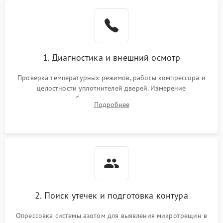
Образование конденсата
1800 ₽
Подробнее →
на стенках
Сбой в работе инвертора
2100 ₽
Подробнее →
1. Диагностика и внешний осмотр
Запах горелого при
2000 ₽
Подробнее →
Проверка температурных режимов, работы компрессора и
работе
целостности уплотнителей дверей. Измерение
сопротивления обмоток мотора, проверка термостата и
Не включается
Подробнее
1000 ₽
Подробнее →
считывание кодов ошибок с электронного дисплея.
холодильник
Проблемы с системой
автоматической
1800 ₽
Подробнее →
разморозки
2. Поиск утечек и подготовка контура
Опрессовка системы азотом для выявления микротрещин в