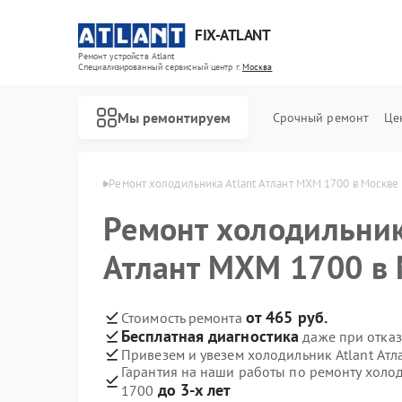
FIX-ATLANT
Ремонт устройств Atlant
Специализированный cервисный центр г.
Москва
Мы ремонтируем
Срочный ремонт
Це
ков Atlant в Москве
Ремонт холодильника Atlant Атлант МХМ 1700 в Москве
Ремонт холодильник
Атлант МХМ 1700 в
Ремонт водонагревателей Atlant
Ремонт стиральных машин Atlant
Ремонт морозильных камер Atlant
от 465 руб.
Стоимость ремонта
Бесплатная диагностика
даже при отказ
Привезем и увезем холодильник Atlant Ат
Гарантия на наши работы по ремонту холо
до 3-х лет
1700