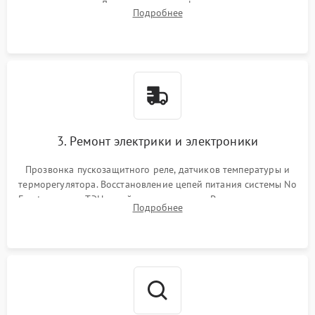
течеискателем. Демонтаж старого фильтра-осушителя и
Подробнее
продувка капиллярной трубки для устранения засоров.
3. Ремонт электрики и электроники
Прозвонка пускозащитного реле, датчиков температуры и
терморегулятора. Восстановление цепей питания системы No
Frost, включая ТЭН оттайки и вентилятор. Ремонт или замена
Подробнее
платы управления при сбоях алгоритмов.