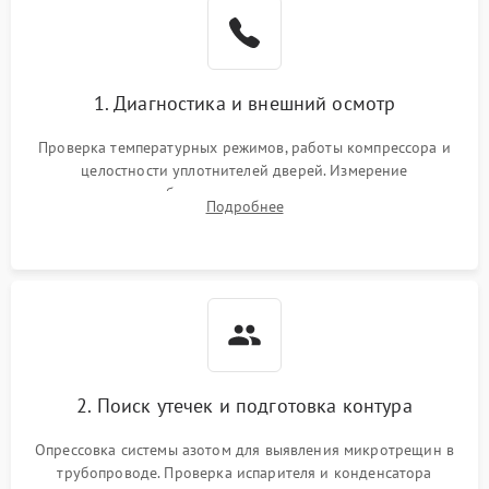
Образование конденсата
1800 ₽
Подробнее →
на стенках
Сбой в работе инвертора
2100 ₽
Подробнее →
1. Диагностика и внешний осмотр
Запах горелого при
2000 ₽
Подробнее →
Проверка температурных режимов, работы компрессора и
работе
целостности уплотнителей дверей. Измерение
сопротивления обмоток мотора, проверка термостата и
Не включается
Подробнее
1000 ₽
Подробнее →
считывание кодов ошибок с электронного дисплея.
холодильник
Проблемы с системой
автоматической
1800 ₽
Подробнее →
разморозки
2. Поиск утечек и подготовка контура
Опрессовка системы азотом для выявления микротрещин в
трубопроводе. Проверка испарителя и конденсатора