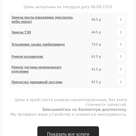
Цены актуальны на текущую дату 06.08.2026
Замена платы управления (мат.платы,
465 р
мейн платы)
Замена ТЭН
465 р
Устранение засора трубопровода
765 р
Ремонт испарителя
615 р
Ремонт датчика морозильного
415 р
отделения
Прочистка дренажной системы
855 р
Цены в прайс-листе указаны ориентировочные, без учета
стоимости запчастей.
Записывайтесь на бесплатную диагностику.
Мы проверим ваше устройство и укажем на неисправность.
Показать все услуги