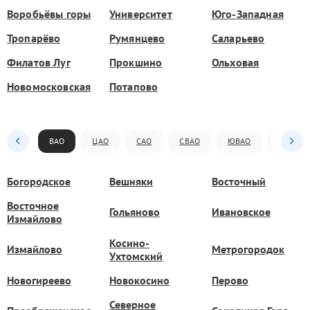
Воробьёвы горы
Университет
Юго-Западная
Тропарёво
Румянцево
Саларьево
Филатов Луг
Прокшино
Ольховая
Новомосковская
Потапово
ВАО
ЦАО
САО
СВАО
ЮВАО
ЮАО
Богородское
Вешняки
Восточный
Восточное
Гольяново
Ивановское
Измайлово
Косино-
Измайлово
Метрогородок
Ухтомский
Новогиреево
Новокосино
Перово
Северное