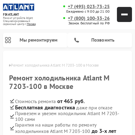
+7 (495) 023-73-25
Ежедневно с 9:00 до 21:00
FIX-ATLANT
+7 (800) 100-33-26
Ремонт устройств Atlant
Специализированный
Звонок бесплатный по РФ
cервисный центр г.
Москва
Мы ремонтируем
Позвонить
оскве
Ремонт холодильника Atlant М 7203-100 в Москве
Ремонт холодильника Atlant М
7203-100 в Москве
Ремонт водонагревателей Atlant
Ремонт стиральных машин Atlant
Ремонт морозильных камер Atlant
от 465 руб.
Стоимость ремонта
Бесплатная диагностика
даже при отказе
Привезем и увезем холодильник Atlant М 7203-
100 сами
Гарантия на наши работы по ремонту
до 3-х лет
холодильников Atlant М 7203-100