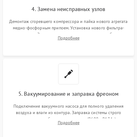
4. Замена неисправных узлов
Демонтаж сгоревшего компрессора и пайка нового агрегата
медно-фосфорным припоем. Установка нового фильтра-
осушителя. Замена изношенных вентиляторов обдува,
Подробнее
сломанных заслонок или поврежденных дверных петель.
5. Вакуумирование и заправка фреоном
Подключение вакуумного насоса для полного удаления
воздуха и влаги из контура. Заправка системы строго
дозированным объемом хладагента (R600a, R134a) по
Подробнее
электронным весам. Контроль рабочего давления в системе.