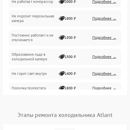
Не работает компрессор
2000 ₽
Подробнее →
Электропитание
Не морозит морозильная
Дренаж
1800 ₽
Подробнее →
камера
Оттайка
Постоянно работает и не
1500 ₽
Подробнее →
отключается
Программное обеспечение
Образование льда в
1500 ₽
Подробнее →
холодильной камере
Не горит свет внутри
1400 ₽
Подробнее →
Поломка термостата
1800 ₽
Подробнее →
Не работает вентилятор
1800 ₽
Подробнее →
Этапы ремонта холодильника Atlant
Поломка системы No Frost
2600 ₽
Подробнее →