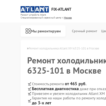
FIX-ATLANT
Ремонт устройств Atlant
Специализированный cервисный центр г.
Москва
Мы ремонтируем
Срочный ремонт
Це
ков Atlant в Москве
Ремонт холодильника Atlant ХМ 6325-101 в Москве
Ремонт холодильник
6325-101 в Москве
Ремонт водонагревателей Atlant
Ремонт стиральных машин Atlant
Ремонт морозильных камер Atlant
от 465 руб.
Стоимость ремонта
Бесплатная диагностика
даже при отказ
Привезем и увезем холодильник Atlant ХМ
Гарантия на наши работы по ремонту холо
до 3-х лет