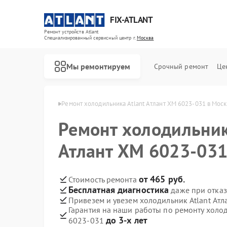
FIX-ATLANT
Ремонт устройств Atlant
Специализированный cервисный центр г.
Москва
Мы ремонтируем
Срочный ремонт
Це
ков Atlant в Москве
Ремонт холодильника Atlant Атлант ХМ 6023-031 в Мос
Ремонт холодильник
Атлант ХМ 6023-031
Ремонт водонагревателей Atlant
Ремонт стиральных машин Atlant
Ремонт морозильных камер Atlant
от 465 руб.
Стоимость ремонта
Бесплатная диагностика
даже при отказ
Привезем и увезем холодильник Atlant Ат
Гарантия на наши работы по ремонту холод
до 3-х лет
6023-031