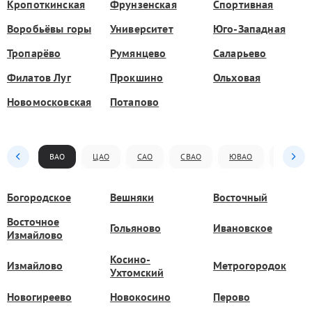
Кропоткинская
Фрунзенская
Спортивная
Воробьёвы горы
Университет
Юго-Западная
Тропарёво
Румянцево
Саларьево
Филатов Луг
Прокшино
Ольховая
Новомосковская
Потапово
ВАО
ЦАО
САО
СВАО
ЮВАО
ЮАО
Богородское
Вешняки
Восточный
Восточное
Гольяново
Ивановское
Измайлово
Косино-
Измайлово
Метрогородок
Ухтомский
Новогиреево
Новокосино
Перово