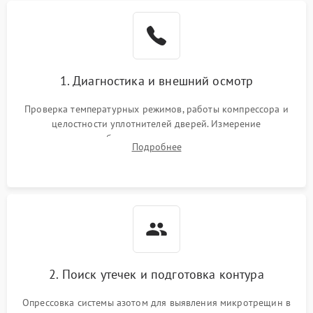
Образование конденсата
1800 ₽
Подробнее →
на стенках
Сбой в работе инвертора
2100 ₽
Подробнее →
1. Диагностика и внешний осмотр
Запах горелого при
2000 ₽
Подробнее →
Проверка температурных режимов, работы компрессора и
работе
целостности уплотнителей дверей. Измерение
сопротивления обмоток мотора, проверка термостата и
Не включается
Подробнее
1000 ₽
Подробнее →
считывание кодов ошибок с электронного дисплея.
холодильник
Проблемы с системой
автоматической
1800 ₽
Подробнее →
разморозки
2. Поиск утечек и подготовка контура
Опрессовка системы азотом для выявления микротрещин в