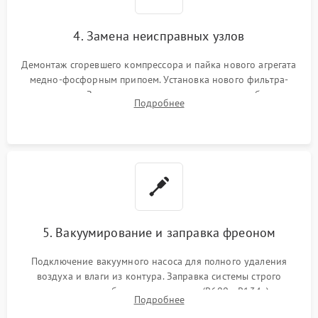
4. Замена неисправных узлов
Демонтаж сгоревшего компрессора и пайка нового агрегата
медно-фосфорным припоем. Установка нового фильтра-
осушителя. Замена изношенных вентиляторов обдува,
Подробнее
сломанных заслонок или поврежденных дверных петель.
5. Вакуумирование и заправка фреоном
Подключение вакуумного насоса для полного удаления
воздуха и влаги из контура. Заправка системы строго
дозированным объемом хладагента (R600a, R134a) по
Подробнее
электронным весам. Контроль рабочего давления в системе.