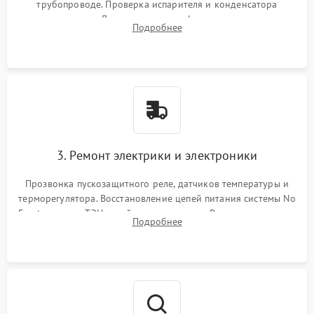
трубопроводе. Проверка испарителя и конденсатора
течеискателем. Демонтаж старого фильтра-осушителя и
Подробнее
продувка капиллярной трубки для устранения засоров.
3. Ремонт электрики и электроники
Прозвонка пускозащитного реле, датчиков температуры и
терморегулятора. Восстановление цепей питания системы No
Frost, включая ТЭН оттайки и вентилятор. Ремонт или замена
Подробнее
платы управления при сбоях алгоритмов.