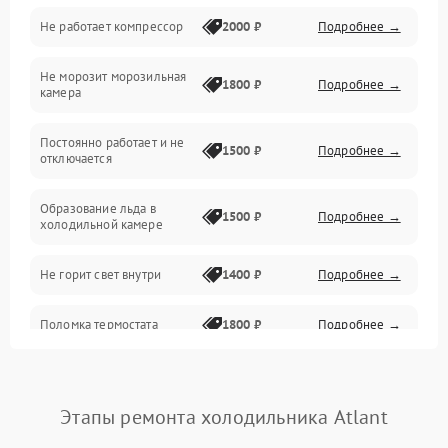
Не работает компрессор
2000 ₽
Подробнее →
Электропитание
Не морозит морозильная
Дренаж
1800 ₽
Подробнее →
камера
Оттайка
Постоянно работает и не
1500 ₽
Подробнее →
отключается
Программное обеспечение
Образование льда в
1500 ₽
Подробнее →
холодильной камере
Не горит свет внутри
1400 ₽
Подробнее →
Поломка термостата
1800 ₽
Подробнее →
Не работает вентилятор
1800 ₽
Подробнее →
Этапы ремонта холодильника Atlant
Поломка системы No Frost
2600 ₽
Подробнее →