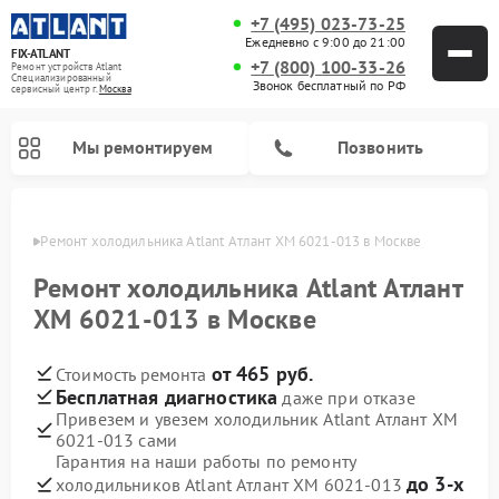
+7 (495) 023-73-25
Ежедневно с 9:00 до 21:00
FIX-ATLANT
+7 (800) 100-33-26
Ремонт устройств Atlant
Специализированный
Звонок бесплатный по РФ
cервисный центр г.
Москва
Мы ремонтируем
Позвонить
оскве
Ремонт холодильника Atlant Атлант ХМ 6021-013 в Москве
Ремонт холодильника Atlant Атлант
ХМ 6021-013 в Москве
Ремонт водонагревателей Atlant
Ремонт стиральных машин Atlant
Ремонт морозильных камер Atlant
от 465 руб.
Стоимость ремонта
Бесплатная диагностика
даже при отказе
Привезем и увезем холодильник Atlant Атлант ХМ
6021-013 сами
Гарантия на наши работы по ремонту
до 3-х
холодильников Atlant Атлант ХМ 6021-013