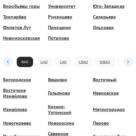
Воробьёвы горы
Университет
Юго-Западная
Тропарёво
Румянцево
Саларьево
Филатов Луг
Прокшино
Ольховая
Новомосковская
Потапово
ВАО
ЦАО
САО
СВАО
ЮВАО
ЮАО
Богородское
Вешняки
Восточный
Восточное
Гольяново
Ивановское
Измайлово
Косино-
Измайлово
Метрогородок
Ухтомский
Новогиреево
Новокосино
Перово
Северное