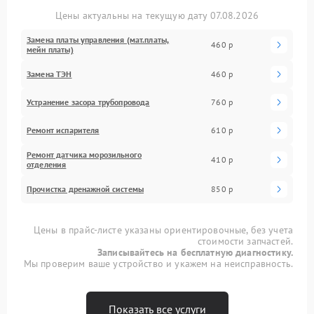
Цены актуальны на текущую дату 07.08.2026
Замена платы управления (мат.платы,
460 р
мейн платы)
Замена ТЭН
460 р
Устранение засора трубопровода
760 р
Ремонт испарителя
610 р
Ремонт датчика морозильного
410 р
отделения
Прочистка дренажной системы
850 р
Цены в прайс-листе указаны ориентировочные, без учета
стоимости запчастей.
Записывайтесь на бесплатную диагностику.
Мы проверим ваше устройство и укажем на неисправность.
Показать все услуги