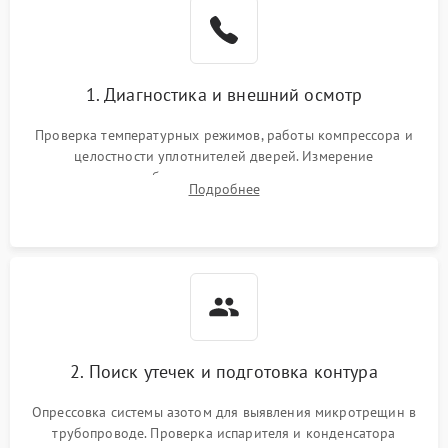
Образование конденсата
1800 ₽
Подробнее →
на стенках
Сбой в работе инвертора
2100 ₽
Подробнее →
1. Диагностика и внешний осмотр
Запах горелого при
2000 ₽
Подробнее →
Проверка температурных режимов, работы компрессора и
работе
целостности уплотнителей дверей. Измерение
сопротивления обмоток мотора, проверка термостата и
Не включается
Подробнее
1000 ₽
Подробнее →
считывание кодов ошибок с электронного дисплея.
холодильник
Проблемы с системой
автоматической
1800 ₽
Подробнее →
разморозки
2. Поиск утечек и подготовка контура
Опрессовка системы азотом для выявления микротрещин в
трубопроводе. Проверка испарителя и конденсатора