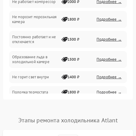
Не работает компрессор
2000 ₽
Подробнее →
Электропитание
Не морозит морозильная
Дренаж
1800 ₽
Подробнее →
камера
Оттайка
Постоянно работает и не
1500 ₽
Подробнее →
отключается
Программное обеспечение
Образование льда в
1500 ₽
Подробнее →
холодильной камере
Не горит свет внутри
1400 ₽
Подробнее →
Поломка термостата
1800 ₽
Подробнее →
Не работает вентилятор
1800 ₽
Подробнее →
Этапы ремонта холодильника Atlant
Поломка системы No Frost
2600 ₽
Подробнее →