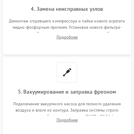
4. Замена неисправных узлов
Демонтаж сгоревшего компрессора и пайка нового агрегата
медно-фосфорным припоем. Установка нового фильтра-
осушителя. Замена изношенных вентиляторов обдува,
Подробнее
сломанных заслонок или поврежденных дверных петель.
5. Вакуумирование и заправка фреоном
Подключение вакуумного насоса для полного удаления
воздуха и влаги из контура. Заправка системы строго
дозированным объемом хладагента (R600a, R134a) по
Подробнее
электронным весам. Контроль рабочего давления в системе.