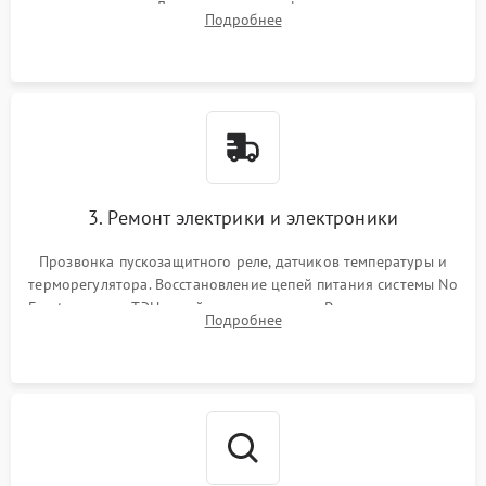
течеискателем. Демонтаж старого фильтра-осушителя и
Подробнее
продувка капиллярной трубки для устранения засоров.
3. Ремонт электрики и электроники
Прозвонка пускозащитного реле, датчиков температуры и
терморегулятора. Восстановление цепей питания системы No
Frost, включая ТЭН оттайки и вентилятор. Ремонт или замена
Подробнее
платы управления при сбоях алгоритмов.