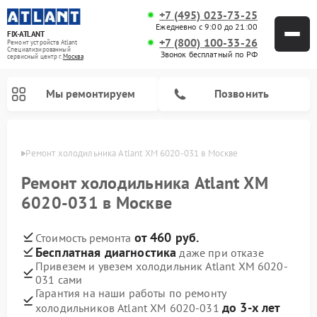
+7 (495) 023-73-25
Ежедневно с 9:00 до 21:00
FIX-ATLANT
+7 (800) 100-33-26
Ремонт устройств Atlant
Специализированный
Звонок бесплатный по РФ
cервисный центр г.
Москва
Мы ремонтируем
Позвонить
оскве
Ремонт холодильника Atlant ХМ 6020-031 в Москве
Ремонт холодильника Atlant ХМ
6020-031 в Москве
Ремонт водонагревателей Atlant
Ремонт стиральных машин Atlant
Ремонт морозильных камер Atlant
от 460 руб.
Стоимость ремонта
Бесплатная диагностика
даже при отказе
Привезем и увезем холодильник Atlant ХМ 6020-
031 сами
Гарантия на наши работы по ремонту
до 3-х лет
холодильников Atlant ХМ 6020-031