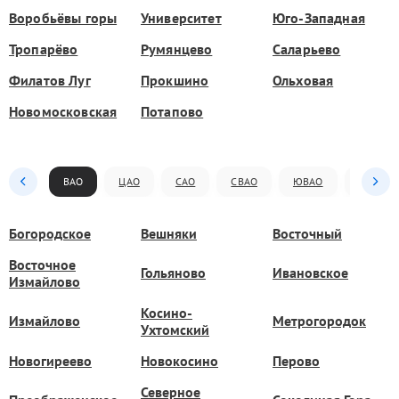
Воробьёвы горы
Университет
Юго-Западная
Тропарёво
Румянцево
Саларьево
Филатов Луг
Прокшино
Ольховая
Новомосковская
Потапово
ВАО
ЦАО
САО
СВАО
ЮВАО
ЮАО
Богородское
Вешняки
Восточный
Восточное
Гольяново
Ивановское
Измайлово
Косино-
Измайлово
Метрогородок
Ухтомский
Новогиреево
Новокосино
Перово
Северное