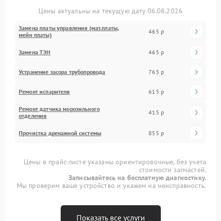
Цены актуальны на текущую дату 06.08.2026
Замена платы управления (мат.платы,
465 р
мейн платы)
Замена ТЭН
465 р
Устранение засора трубопровода
765 р
Ремонт испарителя
615 р
Ремонт датчика морозильного
415 р
отделения
Прочистка дренажной системы
855 р
Цены в прайс-листе указаны ориентировочные, без учета
стоимости запчастей.
Записывайтесь на бесплатную диагностику.
Мы проверим ваше устройство и укажем на неисправность.
Показать все услуги