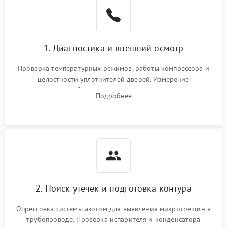
Образование конденсата
1800 ₽
Подробнее →
на стенках
Сбой в работе инвертора
2100 ₽
Подробнее →
1. Диагностика и внешний осмотр
Запах горелого при
2000 ₽
Подробнее →
Проверка температурных режимов, работы компрессора и
работе
целостности уплотнителей дверей. Измерение
сопротивления обмоток мотора, проверка термостата и
Не включается
Подробнее
1000 ₽
Подробнее →
считывание кодов ошибок с электронного дисплея.
холодильник
Проблемы с системой
автоматической
1800 ₽
Подробнее →
разморозки
2. Поиск утечек и подготовка контура
Опрессовка системы азотом для выявления микротрещин в
трубопроводе. Проверка испарителя и конденсатора