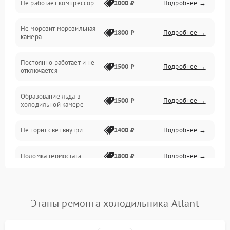
Не работает компрессор
2000 ₽
Подробнее →
Электропитание
Не морозит морозильная
Дренаж
1800 ₽
Подробнее →
камера
Оттайка
Постоянно работает и не
1500 ₽
Подробнее →
отключается
Программное обеспечение
Образование льда в
1500 ₽
Подробнее →
холодильной камере
Не горит свет внутри
1400 ₽
Подробнее →
Поломка термостата
1800 ₽
Подробнее →
Не работает вентилятор
1800 ₽
Подробнее →
Этапы ремонта холодильника Atlant
Поломка системы No Frost
2600 ₽
Подробнее →