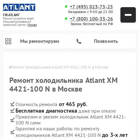
+7 (495) 023-73-25
Ежедневно с 9:00 до 21:00
FIX-ATLANT
+7 (800) 100-33-26
Ремонт устройств Atlant
Специализированный
Звонок бесплатный по РФ
cервисный центр г.
Москва
Мы ремонтируем
Позвонить
оскве
Ремонт холодильника Atlant ХМ 4421-100 N в Москве
Ремонт холодильника Atlant ХМ
4421-100 N в Москве
Ремонт водонагревателей Atlant
Ремонт стиральных машин Atlant
Ремонт морозильных камер Atlant
от 465 руб.
Стоимость ремонта
Бесплатная диагностика
даже при отказе
Привезем и увезем холодильник Atlant ХМ 4421-
100 N сами
Гарантия на наши работы по ремонту
до 3-х лет
холодильников Atlant ХМ 4421-100 N