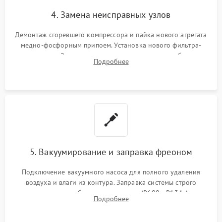
4. Замена неисправных узлов
Демонтаж сгоревшего компрессора и пайка нового агрегата
медно-фосфорным припоем. Установка нового фильтра-
осушителя. Замена изношенных вентиляторов обдува,
Подробнее
сломанных заслонок или поврежденных дверных петель.
5. Вакуумирование и заправка фреоном
Подключение вакуумного насоса для полного удаления
воздуха и влаги из контура. Заправка системы строго
дозированным объемом хладагента (R600a, R134a) по
Подробнее
электронным весам. Контроль рабочего давления в системе.