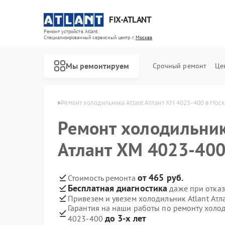
FIX-ATLANT
Ремонт устройств Atlant
Специализированный cервисный центр г.
Москва
Мы ремонтируем
Срочный ремонт
Це
ков Atlant в Москве
Ремонт холодильника Atlant Атлант ХМ 4023-400 в Мос
Ремонт холодильник
Атлант ХМ 4023-400
Ремонт водонагревателей Atlant
Ремонт стиральных машин Atlant
Ремонт морозильных камер Atlant
от 465 руб.
Стоимость ремонта
Бесплатная диагностика
даже при отказ
Привезем и увезем холодильник Atlant Ат
Гарантия на наши работы по ремонту холод
до 3-х лет
4023-400