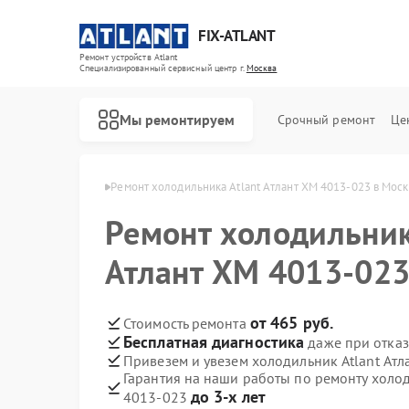
FIX-ATLANT
Ремонт устройств Atlant
Специализированный cервисный центр г.
Москва
Мы ремонтируем
Срочный ремонт
Це
ков Atlant в Москве
Ремонт холодильника Atlant Атлант ХМ 4013-023 в Мос
Ремонт холодильник
Атлант ХМ 4013-023
Ремонт водонагревателей Atlant
Ремонт стиральных машин Atlant
Ремонт морозильных камер Atlant
от 465 руб.
Стоимость ремонта
Бесплатная диагностика
даже при отказ
Привезем и увезем холодильник Atlant Ат
Гарантия на наши работы по ремонту холод
до 3-х лет
4013-023