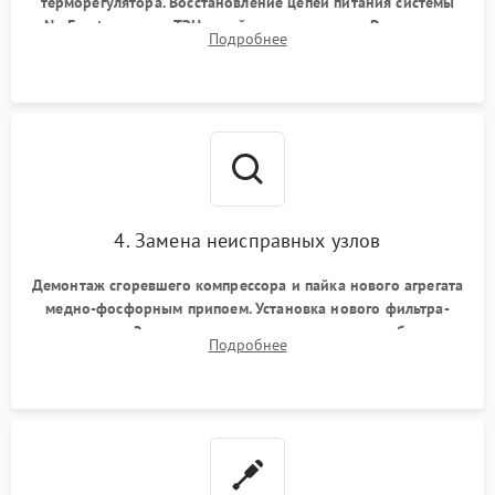
терморегулятора. Восстановление цепей питания системы
No Frost, включая ТЭН оттайки и вентилятор. Ремонт или
Подробнее
замена платы управления при сбоях алгоритмов.
4. Замена неисправных узлов
Демонтаж сгоревшего компрессора и пайка нового агрегата
медно-фосфорным припоем. Установка нового фильтра-
осушителя. Замена изношенных вентиляторов обдува,
Подробнее
сломанных заслонок или поврежденных дверных петель.