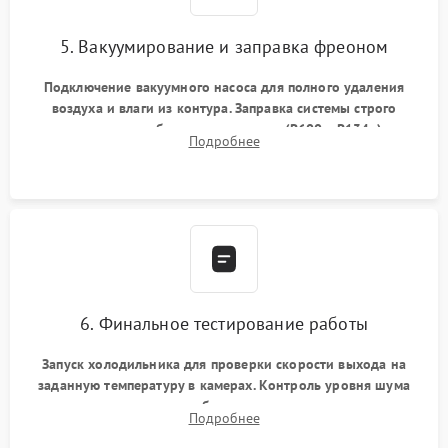
5. Вакуумирование и заправка фреоном
Подключение вакуумного насоса для полного удаления
воздуха и влаги из контура. Заправка системы строго
дозированным объемом хладагента (R600a, R134a) по
Подробнее
электронным весам. Контроль рабочего давления в системе.
6. Финальное тестирование работы
Запуск холодильника для проверки скорости выхода на
заданную температуру в камерах. Контроль уровня шума
компрессора, отсутствия обмерзания стенок и корректного
Подробнее
срабатывания системы автоматической оттайки.