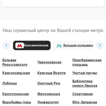
Наш сервисный центр на Вашей станции метро
Сокольническая
Большая кольцевая
Бульвар
Преображенская
Черкизовская
Рокоссовского
площадь
Красносельская
Красные Ворота
Чистые пруды
Библиотека
Лубянка
Охотный Ряд
имени Ленина
Кропоткинская
Фрунзенская
Спортивная
Воробьёвы горы
Университет
Юго-Западная