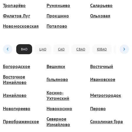
Тропарёво
Румянцево
Саларьево
Филатов Луг
Прокшино
Ольховая
Новомосковская
Потапово
ВАО
ЦАО
САО
СВАО
ЮВАО
ЮАО
Богородское
Вешняки
Восточный
Восточное
Гольяново
Ивановское
Измайлово
Косино-
Измайлово
Метрогородок
Ухтомский
Новогиреево
Новокосино
Перово
Северное
Преображенское
Соколиная Гора
Измайлово