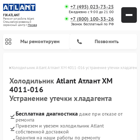
+7 (495) 023-73-25
Ежедневно с 9:00 до 21:00
FIX-ATLANT
+7 (800) 100-33-26
Ремонт устройств Atlant
Специализированный
Звонок бесплатный по РФ
cервисный центр г.
Москва
Мы ремонтируем
Позвонить
оскве
Холодильник Atlant Атлант ХМ 4011-016 устранение утечки хладагент
Холодильник
Atlant Атлант ХМ
4011-016
Ремонт водонагревателей Atlant
Ремонт стиральных машин Atlant
Ремонт морозильных камер Atlant
Устранение утечки хладагента
Бесплатная диагностика
даже при отказе от
ремонта
Привезем и увезем холодильник Atlant
собственной доставкой
Гарантия на наши работы по ремонту