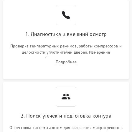
Образование конденсата
1800 ₽
Подробнее →
на стенках
Сбой в работе инвертора
2100 ₽
Подробнее →
1. Диагностика и внешний осмотр
Запах горелого при
2000 ₽
Подробнее →
Проверка температурных режимов, работы компрессора и
работе
целостности уплотнителей дверей. Измерение
сопротивления обмоток мотора, проверка термостата и
Не включается
Подробнее
1000 ₽
Подробнее →
считывание кодов ошибок с электронного дисплея.
холодильник
Проблемы с системой
автоматической
1800 ₽
Подробнее →
разморозки
2. Поиск утечек и подготовка контура
Опрессовка системы азотом для выявления микротрещин в