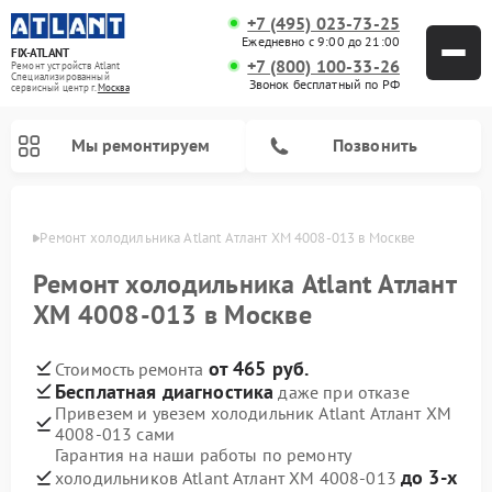
+7 (495) 023-73-25
Ежедневно с 9:00 до 21:00
FIX-ATLANT
+7 (800) 100-33-26
Ремонт устройств Atlant
Специализированный
Звонок бесплатный по РФ
cервисный центр г.
Москва
Мы ремонтируем
Позвонить
оскве
Ремонт холодильника Atlant Атлант ХМ 4008-013 в Москве
Ремонт холодильника Atlant Атлант
ХМ 4008-013 в Москве
Ремонт водонагревателей Atlant
Ремонт стиральных машин Atlant
Ремонт морозильных камер Atlant
от 465 руб.
Стоимость ремонта
Бесплатная диагностика
даже при отказе
Привезем и увезем холодильник Atlant Атлант ХМ
4008-013 сами
Гарантия на наши работы по ремонту
до 3-х
холодильников Atlant Атлант ХМ 4008-013