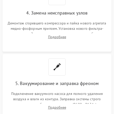
4. Замена неисправных узлов
Демонтаж сгоревшего компрессора и пайка нового агрегата
медно-фосфорным припоем. Установка нового фильтра-
осушителя. Замена изношенных вентиляторов обдува,
Подробнее
сломанных заслонок или поврежденных дверных петель.
5. Вакуумирование и заправка фреоном
Подключение вакуумного насоса для полного удаления
воздуха и влаги из контура. Заправка системы строго
дозированным объемом хладагента (R600a, R134a) по
Подробнее
электронным весам. Контроль рабочего давления в системе.