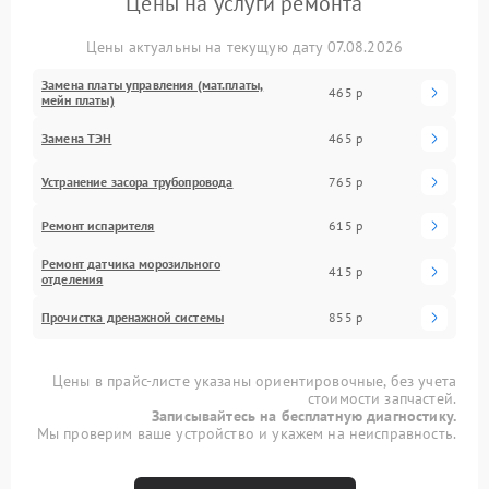
Цены на услуги ремонта
Цены актуальны на текущую дату 07.08.2026
Замена платы управления (мат.платы,
465 р
мейн платы)
Замена ТЭН
465 р
Устранение засора трубопровода
765 р
Ремонт испарителя
615 р
Ремонт датчика морозильного
415 р
отделения
Прочистка дренажной системы
855 р
Цены в прайс-листе указаны ориентировочные, без учета
стоимости запчастей.
Записывайтесь на бесплатную диагностику.
Мы проверим ваше устройство и укажем на неисправность.