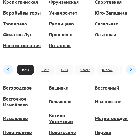
Кропоткинская
Фрунзенская
Спортивная
Воробьёвы горы
Университет
Юго-Западная
Тропарёво
Румянцево
Саларьево
Филатов Луг
Прокшино
Ольховая
Новомосковская
Потапово
ВАО
ЦАО
САО
СВАО
ЮВАО
ЮАО
Богородское
Вешняки
Восточный
Восточное
Гольяново
Ивановское
Измайлово
Косино-
Измайлово
Метрогородок
Ухтомский
Новогиреево
Новокосино
Перово