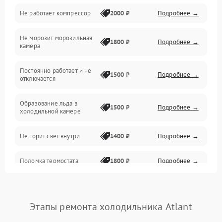
Не работает компрессор
2000 ₽
Подробнее →
Электропитание
Не морозит морозильная
Дренаж
1800 ₽
Подробнее →
камера
Оттайка
Постоянно работает и не
1500 ₽
Подробнее →
отключается
Программное обеспечение
Образование льда в
1500 ₽
Подробнее →
холодильной камере
Не горит свет внутри
1400 ₽
Подробнее →
Поломка термостата
1800 ₽
Подробнее →
Не работает вентилятор
1800 ₽
Подробнее →
Этапы ремонта холодильника Atlant
Поломка системы No Frost
2600 ₽
Подробнее →