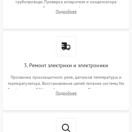
трубопроводе. Проверка испарителя и конденсатора
течеискателем. Демонтаж старого фильтра-осушителя и
Подробнее
продувка капиллярной трубки для устранения засоров.
3. Ремонт электрики и электроники
Прозвонка пускозащитного реле, датчиков температуры и
терморегулятора. Восстановление цепей питания системы No
Frost, включая ТЭН оттайки и вентилятор. Ремонт или замена
Подробнее
платы управления при сбоях алгоритмов.