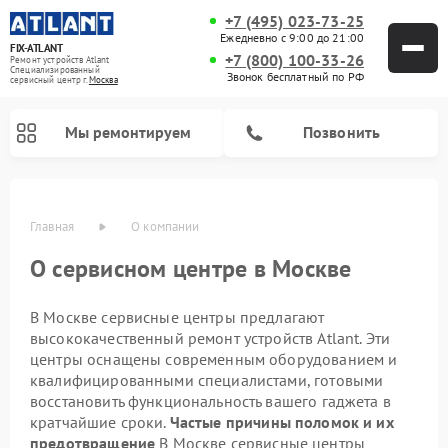
+7 (495) 023-73-25
Ежедневно с 9:00 до 21:00
FIX-ATLANT
+7 (800) 100-33-26
Ремонт устройств Atlant
Специализированный
Звонок бесплатный по РФ
cервисный центр г.
Москва
Мы ремонтируем
Позвонить
Главная
О компании
О сервисном центре в Москве
В Москве сервисные центры предлагают
высококачественный ремонт устройств Atlant. Эти
Ремонт водонагревателей Atlant
Ремонт стиральных машин Atlant
Ремонт морозильных камер Atlant
центры оснащены современным оборудованием и
квалифицированными специалистами, готовыми
восстановить функциональность вашего гаджета в
кратчайшие сроки.
Частые причины поломок и их
предотвращение
В Москве сервисные центры